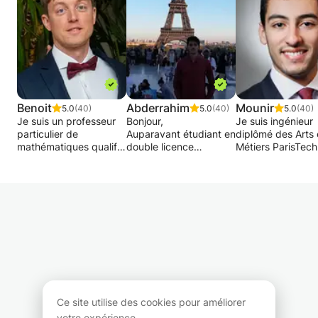
Benoit
Abderrahim
Mounir
5.0
(40)
5.0
(40)
5.0
(40)
Je suis un professeur
Bonjour,
Je suis ingénieur
particulier de
Auparavant étudiant en
diplômé des Arts 
mathématiques qualifié
double licence
Métiers ParisTech 
et expérimenté.
informatique-
suivi une classe
Diplômé de l'Université
mathematique à
préparatoire, cum
libre de Bruxelles en
l'université sorbonne
une expérience d
2011, j'ai débuté ma
paris nord ( ex Paris
professeur particu
carrière en dispensant
13).
en mathématique
des cours de
Etudiant en ingénierie
plus de 10 ans. 
remédiations dans
mathématiques
objectif est d'aide
différentes écoles de
appliqués à l'ENSTA
votre enfant à
Bruxelles. Je me suis
PARIS et ENSAE PARIS
atteindre son plei
ensuite spécialisé dans
en double diplomation
potentiel académ
le soutien scolaire
Je peux donner des
en mathématiques
individuel en suivant
cours particuliers en
développer des
Ce site utilise des cookies pour améliorer
une formation
mathématiques si bien
compétences qui 
votre expérience.