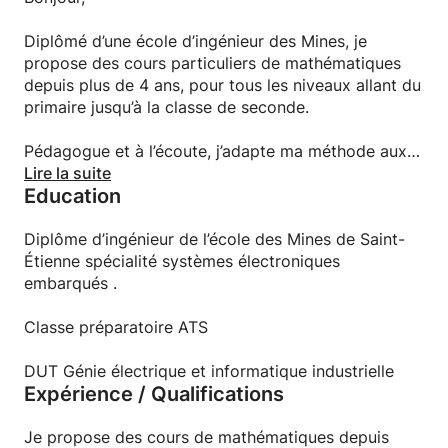
Diplômé d’une école d’ingénieur des Mines, je
propose des cours particuliers de mathématiques
depuis plus de 4 ans, pour tous les niveaux allant du
primaire jusqu’à la classe de seconde.
Pédagogue et à l’écoute, j’adapte ma méthode aux
besoins et au rythme de chaque élève afin de
Lire la suite
Education
consolider les bases, combler les lacunes et gagner
en confiance.
Diplôme d’ingénieur de l’école des Mines de Saint-
Je me déplace en Île-de-France.
Étienne spécialité systèmes électroniques
embarqués .
Disponibilités :
- lundi au vendredi de 18h à 20h
Classe préparatoire ATS
- samedi et dimanche de 9h à 20h.
DUT Génie électrique et informatique industrielle
Expérience / Qualifications
Je reste à votre disposition pour toute information
complémentaire.
Je propose des cours de mathématiques depuis