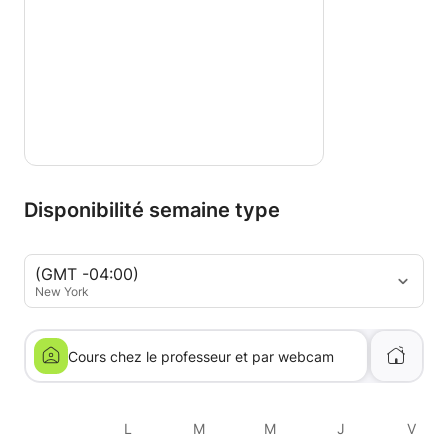
Disponibilité semaine type
(GMT -04:00)
New York
Cours chez le professeur et par webcam
L
M
M
J
V