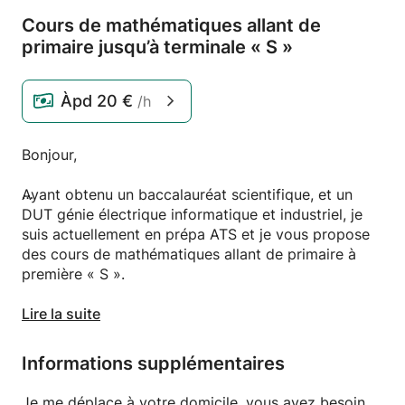
Cours de mathématiques allant de
primaire jusqu’à terminale « S »
Àpd
20 €
/h
Bonjour,
Ayant obtenu un baccalauréat scientifique, et un
DUT génie électrique informatique et industriel, je
suis actuellement en prépa ATS et je vous propose
des cours de mathématiques allant de primaire à
première « S ».
Ayant déjà enseigné durant mes années de DUT, je
Lire la suite
possède assez d’expérience pour vous permettre de
réussir au mieux votre année scolaire.
Informations supplémentaires
Pour plus d’informations n’hésitez pas à me
Je me déplace à votre domicile, vous avez besoin