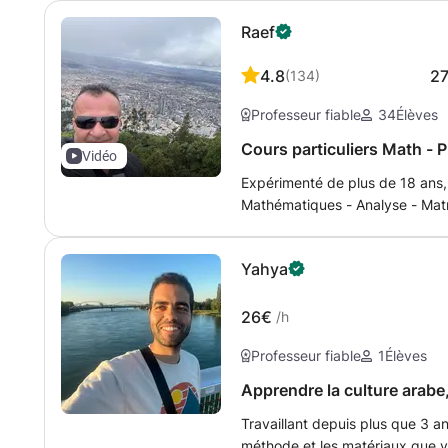
Raef
4.8
2
(
134
)
Professeur fiable
34
Élèves
Cours particuliers Math - P
Vidéo
Expérimenté de plus de 18 ans, 
Mathématiques - Analyse - Matr
Physique - Chimie - Biologie, 
ou international (in English) de
Yahya
concours et classes préparatoir
2ème années universitaires soit 
méthode de classe virtuelle. Pré
26€
/h
élèves de CNED. Pour plus de r
Professeur fiable
1
Élèves
contacter, réponse garantie da
maximum.
Travaillant depuis plus que 3 a
méthode et les matériaux que v