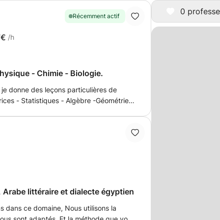
0 professe
Récemment actif
7€
/h
hysique - Chimie - Biologie.
je donne des leçons particulières de
ices - Statistiques - Algèbre -Géométrie-
Géologie aux élèves de programme français
 Terminales, Bac, 1ère, Seconde, Brevet,
es universitaires médicales ou 1ère et
à domicile soit par internet online par
paration, aide aux exercices et suivi des
enseignements, n'hésitez pas à me
ns quelques minutes jusqu'à 10 heures
Apprendre la culture arabe, Arabe littéraire et dialecte égyptien
ns dans ce domaine, Nous utilisons la
ous sont adaptés. Et la méthode que vous