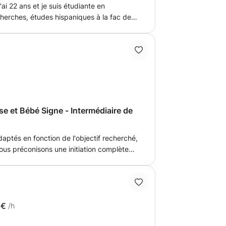
ai 22 ans et je suis étudiante en
ur la langue, en particulier la
erches, études hispaniques à la fac de
ique depuis toujours le français, c'est
ans cette langue. J'ai pour volonté de
plus tard, pouvoir donner des cours
tre de me faire une idée du métier que
sitez pas si vous avez des questions.
e et Bébé Signe - Intermédiaire de
aptés en fonction de l'objectif recherché,
us préconisons une initiation complète
rofessionnel. Découverte de la
xercices et Simulations
3€
/h