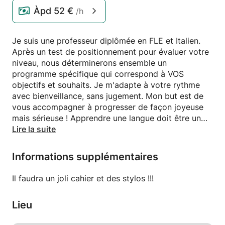
Àpd
52 €
/h
Je suis une professeur diplômée en FLE et Italien.
Après un test de positionnement pour évaluer votre
niveau, nous déterminerons ensemble un
programme spécifique qui correspond à VOS
objectifs et souhaits. Je m'adapte à votre rythme
avec bienveillance, sans jugement. Mon but est de
vous accompagner à progresser de façon joyeuse
mais sérieuse ! Apprendre une langue doit être un
plaisir, un moment d'échange et de partage ! Mon
Lire la suite
but est de vous rendre autonome dans les situations
du quotidien, mais aussi de vous accompagner à
Informations supplémentaires
préparer des examens comme le DELF, le TCF ! Et
surtout vous rendre confiant, ne pas avoir peur de
Il faudra un joli cahier et des stylos !!!
faire des erreurs car les erreurs sont utiles pour
progresser !!
Lieu