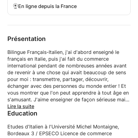
En ligne depuis la France
Présentation
Bilingue Français-Italien, j'ai d'abord enseigné le
français en Italie, puis j'ai fait du commerce
international pendant de nombreuses années avant
de revenir à une chose qui avait beaucoup de sens
pour moi : transmettre, partager, découvrir,
échanger avec des personnes du monde entier ! Et
vous montrer que l'on peut apprendre à tout âge en
s'amusant. J'aime enseigner de façon sérieuse mais
aussi joyeuse ! J'aime les apprenants sérieux, qui
Lire la suite
Education
acceptent de faire quelques devoirs (et oui !! c'est
nécessaire !) mais qui aiment bien rigoler aussi ! Une
leçon doit être un plaisir pour vous !
Etudes d'Italien à l'Université Michel Montaigne,
Bordeaux 3 / EPSECO Licence de commerce