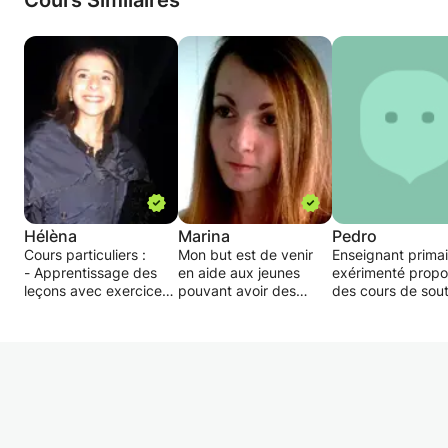
Cours Similaires
Hélèna
Marina
Pedro
Cours particuliers :
Mon but est de venir
Enseignant primai
- Apprentissage des
en aide aux jeunes
exérimenté prop
leçons avec exercices
pouvant avoir des
des cours de sout
variés autour du
difficultés dans
scolaire et d'aide
programme.
l'apprentissage. Je vais
devoirs destinés 
- Révisions en vue
d'abord cerner le
enfants du primai
d'une interrogation.
problème
du collège.
- Adaptation des
d'apprentissage pour
Math, apprentiss
notions en fonction du
proposer des réponses
de la lecture/écrit
niveau de l'élève.
adaptées et
français
- Mise en situation
simplifiées.