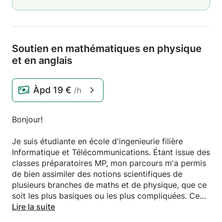
Soutien en mathématiques en physique
et en anglais
Àpd
19 €
/h
Bonjour!
Je suis étudiante en école d'ingenieurie filière
Informatique et Télécommunications. Étant issue des
classes préparatoires MP, mon parcours m'a permis
de bien assimiler des notions scientifiques de
plusieurs branches de maths et de physique, que ce
soit les plus basiques ou les plus compliquées. Ce
qui m'a aussi poussé à développer un amour de la
Lire la suite
science, chose que j'aimerai partager avec mes