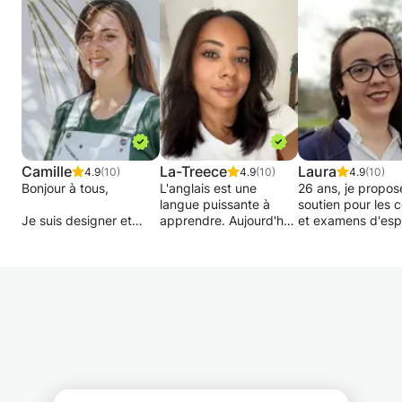
Camille
La-Treece
Laura
4.9
(10)
4.9
(10)
4.9
(10)
Bonjour à tous,
L'anglais est une
26 ans, je propos
langue puissante à
soutien pour les 
Je suis designer et
apprendre. Aujourd'hui,
et examens d'esp
diplômée d'un master.
l'anglais est parlé par
et d'anglais jusqu
près de 700 millions de
niveau baccalaur
Depuis dix ans
personnes sur notre
maintenant, je me
planète et est l'une des
Après un bac
propose pour donner
principales langues
scientifique (men
des cours
utilisées pour les
bien), j'ai travaill
particuliers/aide aux
affaires et les loisirs.
Espagne et en
devoirs:
Quelle que soit votre
Angleterre (nivea
Révisions et explication
raison de vouloir
puis pendant 9 m
des leçons avec
apprendre l'anglais, je
Chili, je suis à pr
l'enfant/
suis convaincu que je
salariée.