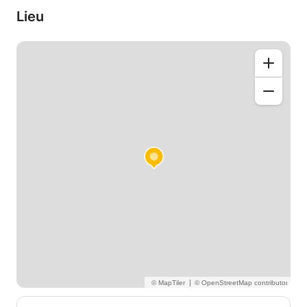
étudiants, car ceci rend l'apprentissage amusant et
Lieu
passionnant.
Je compte vous aider à développer votre
immagination en maths et en physique , car je
trouve que ceci vous économisera des heures de
temps d'apprentissage. Je mettrai à votre
disposition tout l'arsenal d'astuces et de techniques
que j'ai pu acquérir pendant les années de ma
scolarité.
En ce qui concerne l'anglais, c'est une langue qui
m'a toujours passionnée! Ey que j'ai appris de 3
sources différentes :l'école, un centre de langue (où
j'ai atteint le niveau Advanced) , et en regardant
mes films préférés!
Hâte de recevoir vos messages!
|