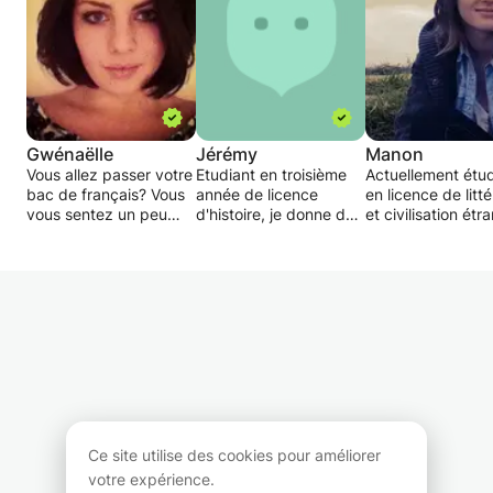
Gwénaëlle
Jérémy
Manon
Vous allez passer votre
Etudiant en troisième
Actuellement étu
bac de français? Vous
année de licence
en licence de litt
vous sentez un peu
d'histoire, je donne des
et civilisation étr
perdu? Ce cours est
cours d'Histoire-
en espagnol, je
pour les jeunes au
Géographie aux
propose mon aid
collège ou au lycée
priamaires, collégiens
élèves qui ont be
principalement.
et lycéens pour les
d'aide dans cette
Je vous propose mes
aider dans la
matière. Je viens
services afin de vous
préparation des
finir ma première
améliorer en étude de
examens et dans leur
en tant que major
texte ou dissertation,
travail personnel
promo.
voir écriture
Je propose des c
d'invention. Je peux
basiques pour les
également vous aider à
collégiens et lycé
préparer votre oral de
une remise à nive
Ce site utilise des cookies pour améliorer
français, aussi bien
reprenant certain
votre expérience.
pour le fond ( ce que
points importants