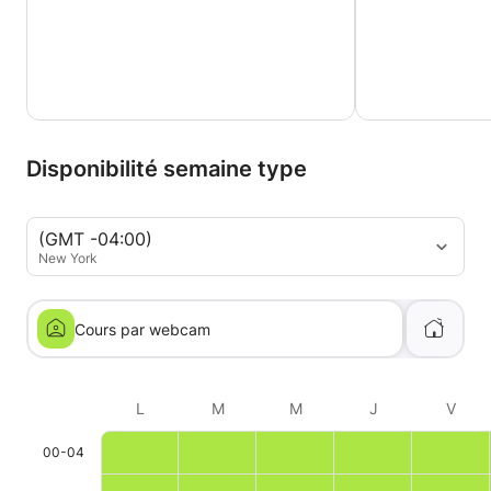
Disponibilité semaine type
(GMT -04:00)
New York
Cours par webcam
L
M
M
J
V
00-04