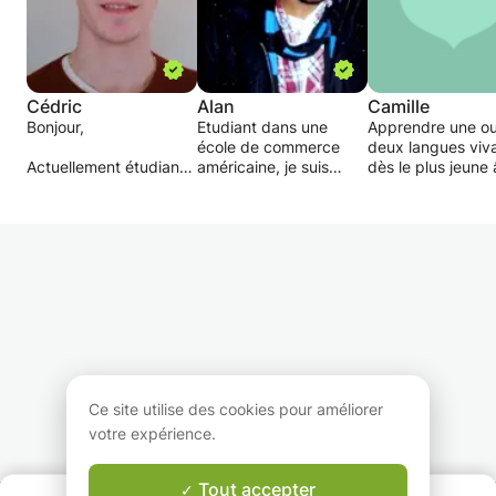
Cédric
Alan
Camille
Bonjour,
Etudiant dans une
Apprendre une o
école de commerce
deux langues viv
Actuellement étudiant
américaine, je suis
dès le plus jeune
en deuxième année
spécialisé en Anglais et
est important
d'école d'ingénieurs
en Mathématique. Mon
aujourd'hui. Si je
(BAC+4), je propose
cours permettra aux
propose de donn
des cours de soutien
jeunes débutant
cours, c'est pour
de niveau collège-
d'aimer avant tout la
permettre à des 
lycée en
matière, et les
enfants et adoles
maths/physique/anglais.
différentes technique
de progresser da
pour mie cerner les
ces matières. Titu
Mes études m'ont
différents exercices à
d'un master bilin
permis d'acquérir une
faire.
français - anglais
rigueur et une méthode
ayant vécu 6 moi
de travail que je suis
Colombie, je maîtr
Ce site utilise des cookies pour améliorer
apte à transmettre
très bien l'anglais
votre expérience.
pour vous aider au
l'espagnol.
mieux à progresser.
Pour ce qui est d
cours de français, 
Tout accepter