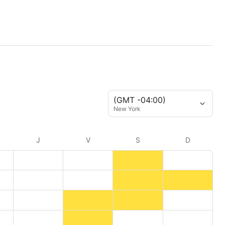
(GMT -04:00)
New York
J
V
S
D