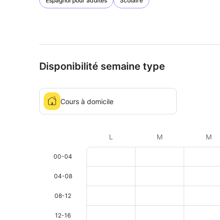
Espagnol pour adultes
Scolaire
Disponibilité semaine type
Cours à domicile
L
M
M
00-04
04-08
08-12
12-16