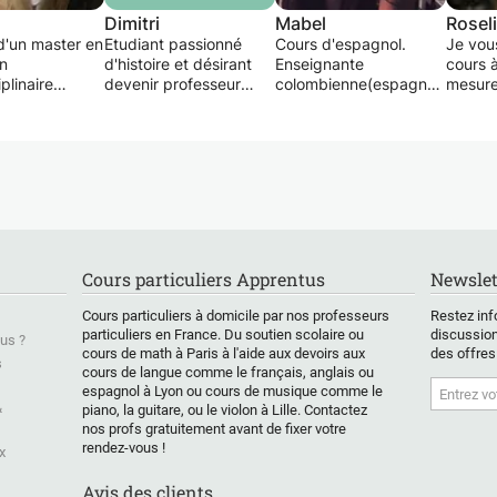
Dimitri
Mabel
Rosel
 d'un master en
Etudiant passionné
Cours d'espagnol.
Je vou
on
d'histoire et désirant
Enseignante
cours à
plinaire
devenir professeur
colombienne(espagnol
mesure
spagnol, je
d'histoire/géographie
comme langue
permet
 donner des
donne cours de soutien
maternelle) avec plus
à parle
rant mon
pour collégien et
de 4 ans d'expérience
L'espa
re. Je
préparation au brevet
dans l'enseignement
langue
des cours de
en histoire/géo mais
des langues.
Je don
 d'anglais et
aussi en Espagnol. Mon
Cours adaptés aux
princi
ol pour
but est de faire
besoins de l'étudiant.
cours 
étudiants ou
progresser l’élève sans
Méthodologie attirante
personn
J'ai déjà eu
le surcharger.
pour une
possibl
Cours particuliers Apprentus
Newslet
n d'enseigner
compréhension et
Je vou
is à des
communication
cours 
Cours particuliers à domicile par nos professeurs
Restez inf
uand j'étais
efficace
mais é
particuliers en France. Du soutien scolaire ou
discussion
us ?
 et je garde
cours i
cours de math à Paris à l'aide aux devoirs aux
des offres
bons souvenirs
appren
s
cours de langue comme le français, anglais ou
 expérience.
l'espag
espagnol à Lyon ou cours de musique comme le
ctobre 2016,
Si vou
&
piano, la guitare, ou le violon à Lille. Contactez
 l'anglais et le
d'appr
nos profs gratuitement avant de fixer votre
à des enfants,
pour u
rendez-vous !
x
escents et des
augmen
de lan
Avis des clients