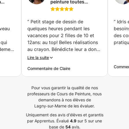
a
peinture toutes
départ, aventurez-vous et découvrez-le sous différents
iste
techniques dans mon
angles et façons de l'exprimer. Mais soyez également
-Arts
atelier à Lagny/Marne
conscient qu'à mesure que nous grandissons, nos intérêts
ou online (Lagny-sur-
“
Petit stage de dessin de
“
Idris
peuvent changer et qu'à mesure qu'ils changent, nous
Marne)
iveau
quelques heures pendant les
besoin
devons rester honnêtes et réagir en conséquence afin que
notre langage artistique puisse également grandir.) Des
vacances pour 2 filles de 10 et
des con
questions ? N'hésitez pas à m'envoyer un message ! Je
 qui
12ans: au top! Belles réalisations
pratiqu
peux vous proposer un cours sur mesure.
idement
au crayon. Bénédicte leur a donné
Carol
envie de continuer. Je
Lire la suite
dagogue
recommande!
”
Comment
Commentaire de Claire
Pour vous garantir la qualité de nos
professeurs de Cours de Peinture, nous
demandons à nos élèves de
Lagny‑sur‑Marne de les évaluer.
Uniquement des avis d'élèves et garantis
par Apprentus.
Évalué
4.9
sur 5 sur une
base de
54
avis.