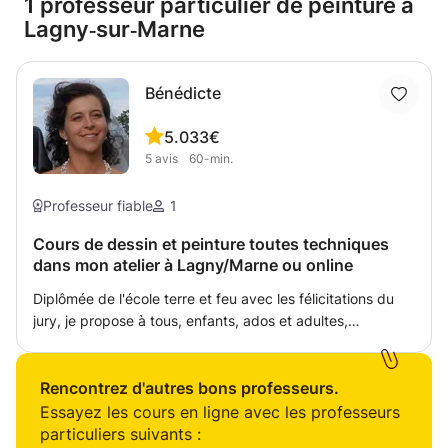
1 professeur particulier de peinture à
Lagny‑sur‑Marne
Bénédicte
5.0
33€
5
avis
60-min.
Professeur fiable
1
Cours de dessin et peinture toutes techniques
dans mon atelier à Lagny/Marne ou online
Diplômée de l'école terre et feu avec les félicitations du
jury, je propose à tous, enfants, ados et adultes,
débutants et confirmés, des cours de dessin et peinture
toutes techniques : graphisme, aquarelle, pastel,
acrylique, huile etc, ainsi que de modelage, dans mon
Rencontrez d'autres bons professeurs.
atelier à Lagny ou online. Passionnée par l'enseignement,
Essayez les cours en ligne avec les professeurs
je m'efforce de transmettre mon enthousiasme pour l'art à
particuliers suivants :