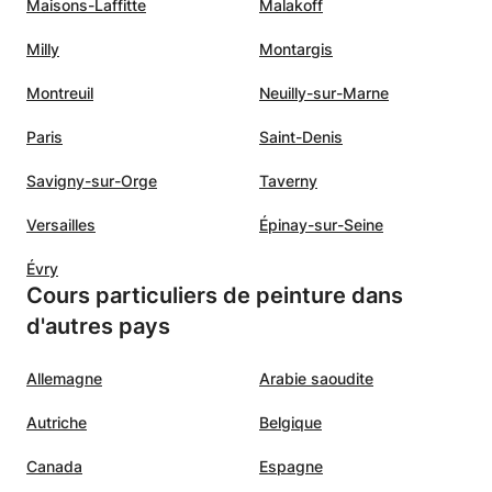
Maisons-Laffitte
Malakoff
Milly
Montargis
Montreuil
Neuilly-sur-Marne
Paris
Saint-Denis
Savigny-sur-Orge
Taverny
Versailles
Épinay-sur-Seine
Évry
Cours particuliers de peinture dans
d'autres pays
Allemagne
Arabie saoudite
Autriche
Belgique
Canada
Espagne