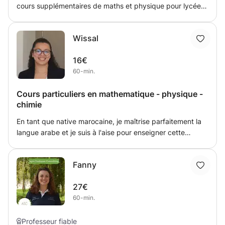
cours supplémentaires de maths et physique pour lycéen
cours supplémentaires de maths et physique pour lycéen
cours supplémentaires de maths et physique pour lycéen
Wissal
16€
60-min.
Cours particuliers en mathematique - physique -
chimie
En tant que native marocaine, je maîtrise parfaitement la
langue arabe et je suis à l'aise pour enseigner cette
langue aux étudiants intéressés par son apprentissage.
De plus, étant fluente en anglais, je suis en mesure d'offrir
Fanny
des cours dans cette langue également, ce qui peut être
bénéfique pour les étudiants souhaitant améliorer leur
27€
niveau d'anglais. En ce qui concerne les matières
60-min.
scientifiques, mes compétences en mathématiques, en
physique et en chimie sont solides grâce à mon parcours
en ingénierie mécanique énergétique. Je suis capable de
Professeur fiable