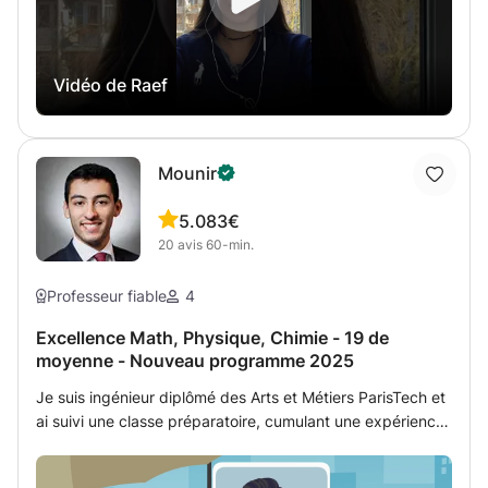
méthode de classe virtuelle. Préparation, aide aux
exercices et suivi des élèves de CNED. Pour plus de
renseignements, n'hésitez pas à me contacter, réponse
Vidéo de Raef
garantie dans quelques minutes jusqu'à 10 heures
maximum.
Mounir
5.0
83€
20
avis
60-min.
Professeur fiable
4
Excellence Math, Physique, Chimie - 19 de
moyenne - Nouveau programme 2025
Je suis ingénieur diplômé des Arts et Métiers ParisTech et
ai suivi une classe préparatoire, cumulant une expérience
de professeur particulier en mathématiques de plus de 10
ans. Mon objectif est d'aider votre enfant à atteindre son