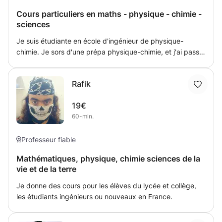
Cours particuliers en maths - physique - chimie -
sciences
Je suis étudiante en école d'ingénieur de physique-
chimie. Je sors d'une prépa physique-chimie, et j'ai passé
un bac S il y a deux ans : je peux vous aider en sciences,
pour préparer votre bac ou votre brevet, ou juste vous
Rafik
aider à mieux comprendre certains sujets. Mon objectif
est de donner des cours de soutien, afin d'aider un élève
19€
en difficulté dans une matière scientifique.
60-min.
Professeur fiable
Mathématiques, physique, chimie sciences de la
vie et de la terre
Je donne des cours pour les élèves du lycée et collège,
les étudiants ingénieurs ou nouveaux en France.