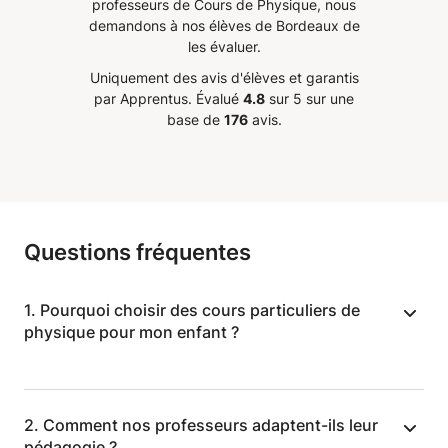
professeurs de Cours de Physique, nous
 manuel
cours de Maths
”
demandons à nos élèves de Bordeaux de
sé en
les évaluer.
ure de
Uniquement des avis d'élèves et garantis
pter
par Apprentus.
Évalué
4.8
sur 5 sur une
ourage
base de
176
avis.
Je le
s avec
Questions fréquentes
1. Pourquoi choisir des cours particuliers de
physique pour mon enfant ?
La physique peut être complexe, mais nos
2. Comment nos professeurs adaptent-ils leur
professeurs à Bordeaux transforment les
pédagogie ?