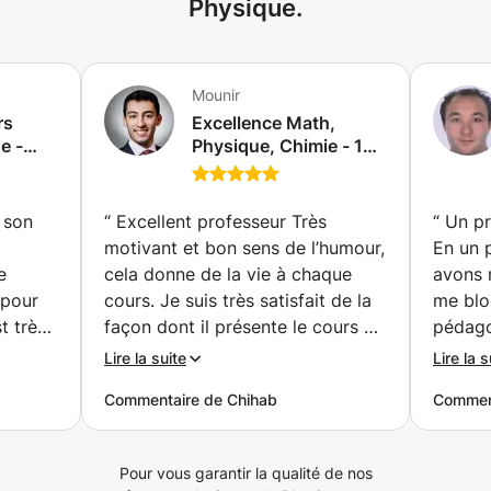
Physique.
Mounir
rs
Excellence Math,
e -
Physique, Chimie - 19
e
de moyenne - Nouveau
programme 2025
(Paris)
 son
“
Excellent professeur Très
“
Un pr
motivant et bon sens de l’humour,
En un 
e
cela donne de la vie à chaque
avons 
 pour
cours. Je suis très satisfait de la
me bloq
t très
façon dont il présente le cours et
pédago
la clarté des idées. L’enseignant
plaisir
Lire la suite
Lire la s
rendre
est très compétent et passionné
Pierre-
Commentaire de Chihab
Commen
dans son domaine, ce qui rend le
viveme
ucoup
cours intéressant Je le
recommanderais à tous les
Pour vous garantir la qualité de nos
nstater
étudiants voulant prendre des