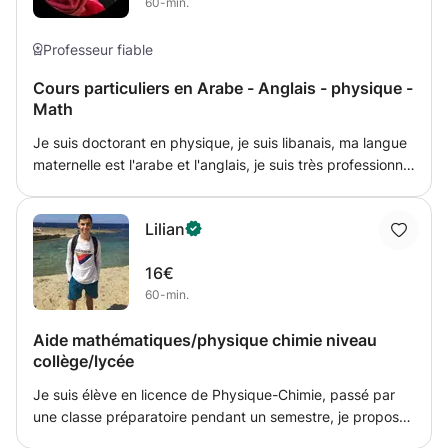
60-min.
de choix pour transmettre les idées aux étudiants, J'utilise
la méthode pour résoudre de nombreux exercices
Professeur fiable
Cours particuliers en Arabe - Anglais - physique -
Math
Je suis doctorant en physique, je suis libanais, ma langue
maternelle est l'arabe et l'anglais, je suis très professionnel
dans ces langues, je donne des cours depuis longtemps
et à l'université de Strasbourg, je peux donner des cours
Lilian
d'arabe et d'anglais et de physique professionnellement,
je parle avec mon étudiant juste la langue demandée, je
16€
fais beaucoup d'exercices.
60-min.
Aide mathématiques/physique chimie niveau
collège/lycée
Je suis élève en licence de Physique-Chimie, passé par
une classe préparatoire pendant un semestre, je propose
des cours de soutien pour que vous puissiez comprendre