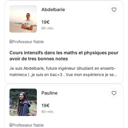
et avoir de l'aide sur des matières scientifiques,
Abdelbarie
essentiellement maths et physique-chimie.
19€
60-min.
Professeur fiable
Cours intensifs dans les maths et physiques pour
avoir de tres bonnes notes
Je suis Abdelbarie, future ingénieur (étudiant en enseirb-
matmeca ) ,je suis en bac+3 . Vue mon expérience je sens
capable de donner des cours en maths et physiques pour
tous les niveaux (primaire ,collège et lycée) , je suis très
Pauline
motivé pour partager mon expérience avec vous....donc
n'hésitez pas de me contacter.
19€
60-min.
Professeur fiable