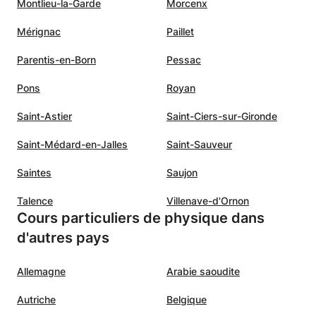
Montlieu-la-Garde
Morcenx
Mérignac
Paillet
Parentis-en-Born
Pessac
Pons
Royan
Saint-Astier
Saint-Ciers-sur-Gironde
Saint-Médard-en-Jalles
Saint-Sauveur
Saintes
Saujon
Talence
Villenave-d'Ornon
Cours particuliers de physique dans
d'autres pays
Allemagne
Arabie saoudite
Autriche
Belgique