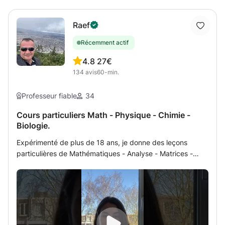
Raef
Récemment actif
4.8
27€
134
avis
60-min.
Professeur fiable
34
Cours particuliers Math - Physique - Chimie -
Biologie.
Expérimenté de plus de 18 ans, je donne des leçons
particulières de Mathématiques - Analyse - Matrices -
Statistiques - Algèbre -Géométrie- Physique - Chimie -
Biologie, Géologie aux élèves de programme français ou
international (in English) de Terminales, Bac, 1ère,
Seconde, Brevet, concours et classes préparatoires
universitaires médicales ou 1ère et 2ème années
universitaires soit à domicile soit par internet online par