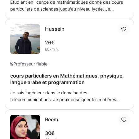
Etudiant en licence de mathématiques donne des cours
particuliers de sciences jusqu'au niveau lycée. Je
travaillerai avec mes élèves le cours de science d'abord
avant de passer à des résolutions d'exercices, avec un
Hussein
suivi entre chaque cours et quelques exercices à faire soi-
même.
26€
60-min.
Professeur fiable
cours particuliers en Mathématiques, physique,
langue arabe et programmation
Je suis ingénieur dans le domaine des
télécommunications. Je peux enseigner les matières
suivantes pour les élèves du primaire et du secondaire :
Mathématiques, physique, langue arabe et
Reem
programmation(C++ , Python): J'ai quatre ans
d'expérience dans le domaine de l'éducation : deux ans
30€
de cours privés et deux ans dans une école J'ai beaucoup