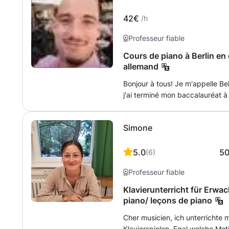
message afin que nous puission
42€
besoins personnels ! J'ai hâte de vous rencontrer et de vous entendre
/h
tous!
Professeur fiable
Cours de piano à Berlin en 
allemand
Bonjour à tous! Je m'appelle Bel
j'ai terminé mon baccalauréat à 
déménagé à Berlin pour poursui
anglais, français et un peu d'a
Simone
d'expérience dans l'enseignemen
moment, je n'ai pas de piano à l
chez vous ou au Pianocenter (Fr
5.0
5
(
6
)
pour toute question ! À bientôt!
Professeur fiable
Klavierunterricht für Erwa
piano/ leçons de piano
Cher musicien, ich unterrichte 
Klavierspielen. Egal welche Mot