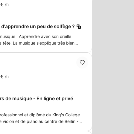
8€
/h
e d'apprendre un peu de solfège ?
musique : Apprendre avec son oreille
ue très bien
convaincu que la meilleure approche est
usique 🎤💖 avant de la comprendre et de
 💫. Je vais vous montrer non seulement
 aussi comment déconstruire un morceau
6€
/h
enre, comment interpréter les accords et
 ♯♭♮ À propos de moi: • je
ue classique et
s de musique - En ligne et privé
ndant 13 ans 🧑🏻‍🏫 • A joué dans
ent de musique classique, de jazz, de
rofessionnel et diplômé du King's College
ret, de flamenco, de musique latine et de
violon et de piano au centre de Berlin -
ronique. • Langues : 🇬🇧🇩🇪🇫🇷🇪🇸🇮🇹🇵🇹
 avancés. La composition, l'improvisation