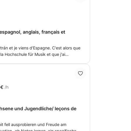
s discuter d'une stratégie adaptée à vos
espagnol, anglais, français et
trán et je viens d'Espagne. C'est alors que
la Hochschule für Musik et que j'ai
vre mes études. Je parle espagnol,
llemand ; et ont de nombreuses années
t aux enfants et aux adultes. Pour le
a maison, les cours doivent donc avoir lieu
iedrichstraße). N'hésitez pas à m'écrire
0€
/h
chsene und Jugendliche/ leçons de
mit fell ausprobieren und Freude am
ivation- ob Noten lernen, ein spezifisches