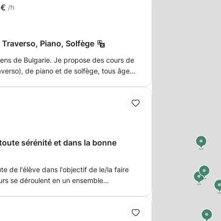
8€
/h
, Traverso, Piano, Solfège
. Je propose des cours de
averso), de piano et de solfège, tous âges
,
e maternelle). J'ai exercé un
ns en Allemagne et j'aimerais continuer à
vous êtes intéressé,
 (HfM Dresden, Allemagne) et je poursuis
toute sérénité et dans la bonne
 des instruments historiques (HEM
 de l'élève dans l'objectif de le/la faire
urs se déroulent en un ensemble
'enseignement provient de la volonté de
tout un chacun. Au sein de mes
 y ont une place équivalente : des