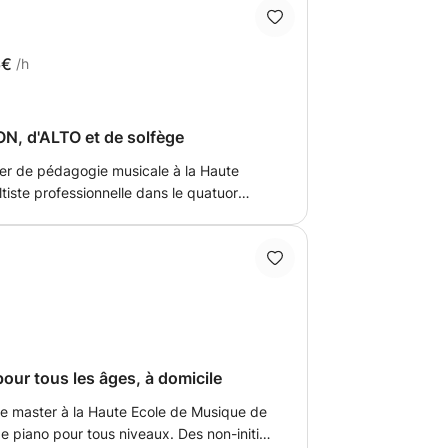
ui ont un piano à disposition, il sera
 avec accompagnement piano!
6€
/h
ON, d'ALTO et de solfège
er de pédagogie musicale à la Haute
iste professionnelle dans le quatuor
ta du Léman, je vous propose des cours
ous faire aimer et découvrir la beauté de
x. J'ai un très bon contact avec les
t objectifs de chacun pour favoriser la
ns la recherche du son. Mes cours
ntroduction pour les débutants avec des
our tous les âges, à domicile
accompagnement simple et attentif pour
e master à la Haute Ecole de Musique de
is reprendre cette pratique après une
pour tous niveaux. Des non-initiés
is et rigoureux pour les étudiants