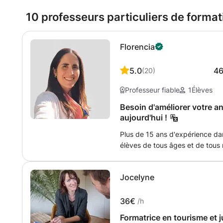
10 professeurs particuliers de forma
Florencia
5.0
4
(
20
)
Professeur fiable
1
Élèves
Besoin d'améliorer votre 
aujourd'hui !
Plus de 15 ans d'expérience dan
élèves de tous âges et de tous 
entièrement concentré sur la c
personnalisée pour vous aider à
Jocelyne
professionnels ou personnels. Vos objectifs : Voyager en anglais ou se
préparer à déménager à l'étrang
la médecine, la kinésiologie, la 
36€
/h
les sciences. Préparation de ré
Formatrice en tourisme et 
Améliorer son CV et s'entraîner