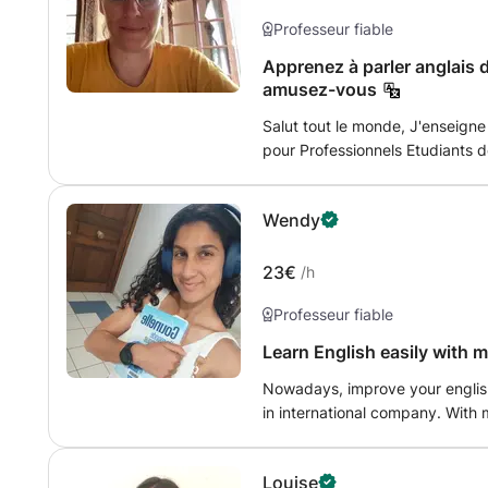
Professeur fiable
Apprenez à parler anglais d
amusez-vous
Salut tout le monde, J'enseigne l'anglais à un très large public : - Anglais
pour Professionnels Etudiants d
du primaire au niveau universita
adultes qui veulent apprendre l'a
Wendy
pour enfants à travers l'anglais 
marche dans la nature) chez mo
TOEIC, TOEFL, certifications Ca
23€
/h
CEC)
Professeur fiable
Learn English easily with 
Nowadays, improve your english l
in international company. With m
thanks to many videos and sum-
d'anglais est crucial pour voyag
Louise
d'entreprise internationale. Av