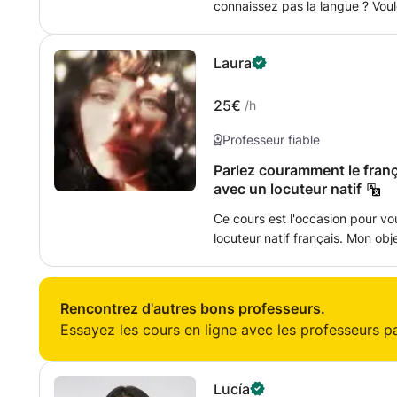
connaissez pas la langue ? Voul
de la langue et la culture hisp
votre voyage ? Ce cours est pour vous ! Je m'appelle Eduardo et serais
Laura
l'enseignant qui vous guidera 
éléments basiques de la langue 
latine. Ce cours vous donnera le
25€
/h
dans un pays hispanophone que
Professeur fiable
américains qui parlent espagnol
Parlez couramment le fran
avec un locuteur natif
Ce cours est l'occasion pour vo
locuteur natif français. Mon ob
de créer une bonne ambiance d
pour que vous atteigniez le niv
Rencontrez d'autres bons professeurs.
Essayez les cours en ligne avec les professeurs par
Lucía