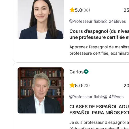
5.0
2
(
38
)
Professeur fiable
24
Élèves
Cours d’espagnol (du nive
une professeure certifiée e
e.
Apprenez l’espagnol de manièr
professeure certifiée, examinatr
programme de l’IB. ✨ AISANCE
ESPAGNE · VOYAGES ET AFFAIR
Carlos
d’étudier, de travailler ou de 
hispanophone ? Vous préparez l
d’espagnol, comme le SIELE, l’
5.0
2
(
23
)
ou vous connaissez déjà la gra
Professeur fiable
4
Élèves
parler avec aisance ? Vous êtes
grande étape ! Je suis professe
CLASES DE ESPAÑOL ADU
officielle du DELE à l’Instituto
ESPAÑOL PARA NIÑOS E
linguistique appliquée à l’ens
Je suis professeur d'espagnol 
espagnol langue étrangère 🎓 M
l'éducation et mon objectif a tou