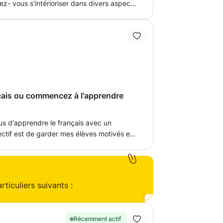
ez- vous s'intérioriser dans divers aspects
anophone pour mieux en profiter pendant
dans cette aventure pour comprendre les
et la culture espagnole et de l'Amérique
s outils élémentaires pour se débrouiller
 ce soit en Espagne ou dans les pays
.
çais ou commencez à l'apprendre
us d'apprendre le français avec un
jectif est de garder mes élèves motivés et
'apprentissage. Je ferai de mon mieux
eau que vous souhaitez avoir en français.
ticuliers suivants :
Récemment actif