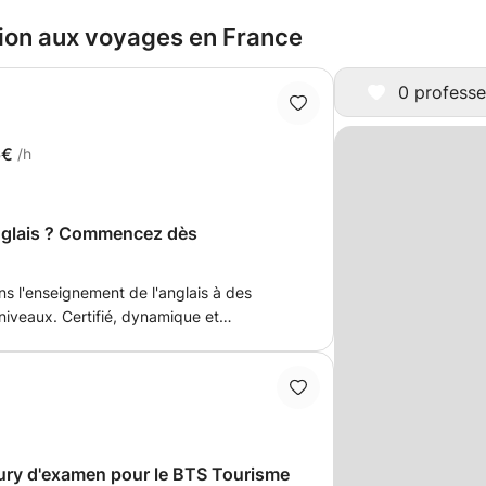
tion aux voyages en France
0 professe
6€
/h
anglais ? Commencez dès
s l'enseignement de l'anglais à des
niveaux. Certifié, dynamique et
réation d'une approche 100%
 atteindre vos objectifs académiques,
er. Anglais technique pour l'informatique,
comptabilité, le marketing, les affaires et
unions, présentations et conférences.
jury d'examen pour le BTS Tourisme
 aux entretiens d'embauche en anglais.