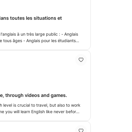
ans toutes les situations et
e tous âges - Anglais pour les étudiants
ire (jusqu'à BAC + 3) - Anglais pour les
nglais pour le plaisir - Atelier d'anglais
(peinture, chant, modélisation, cuisine,
i - Préparation de certifications comme
mbridge (starters A1, Movers, Flyers,
me, through videos and games.
evel is crucial to travel, but also to work
e you will learn English like never before,
ups. De nos jours, améliorer son niveau
er, mais également pour travailler au sein
ec moi, vous apprendrez l'anglais comme