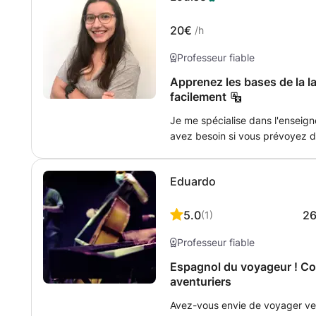
jamais auparavant, grâce à plu
dispose d'excellente méthode d'
20€
/h
pédagogue, de plus nous aurons
Professeur fiable
d'apprentissage ensemble ainsi
spécifique à votre situation et 
Apprenez les bases de la l
facilement
Je me spécialise dans l'enseig
avez besoin si vous prévoyez d
francophones, mais je peux éga
d'obtenir de meilleures notes en classe. Je suis prêt
Eduardo
connaissances avec toute mon 
atteindre vos objectifs. Je ne 
que l'apprentissage soit amusan
5.0
2
(
1
)
avez des questions sur les cho
Professeur fiable
moi, vous pouvez me le demande
atteindre vos objectifs.
Espagnol du voyageur ! Co
aventuriers
Avez-vous envie de voyager ve