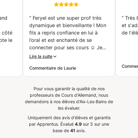
communication orale
istique
et l'essentiel de la
é sur
grammaire
mand
“
Feryel est une super prof très
“
Très 
rs
dynamique et bienveillante ! Mon
et s'a
e côté
fils a repris confiance en lui à
de l'él
use)
pte le
l’oral et est enchanté de se
connecter pour ses cours ☺️ Je
de
recommande vivement !
”
Lire la suite
de
Comment
Commentaire de Laurie
n.
thode
e
Pour vous garantir la qualité de nos
e
professeurs de Cours d'Allemand, nous
e cours
demandons à nos élèves d'Aix‑Les‑Bains de
n.
”
les évaluer.
Uniquement des avis d'élèves et garantis
par Apprentus.
Évalué
4.9
sur 5 sur une
base de
41
avis.