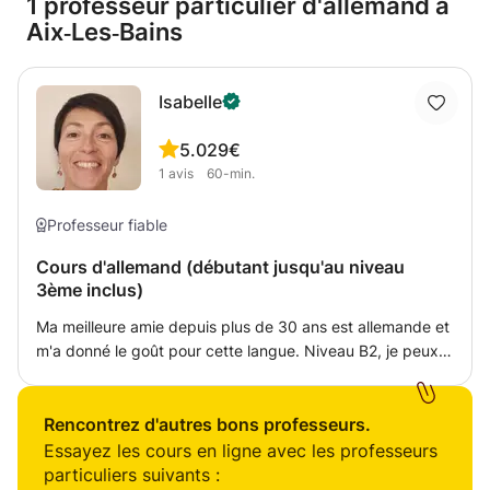
1 professeur particulier d'allemand à
Aix‑Les‑Bains
Isabelle
5.0
29€
1
avis
60-min.
Professeur fiable
Cours d'allemand (débutant jusqu'au niveau
3ème inclus)
Ma meilleure amie depuis plus de 30 ans est allemande et
m'a donné le goût pour cette langue. Niveau B2, je peux
donner des cours jusqu’au niveau 3ème inclus. Les cours
que je dispense sont conçus à la demande. Sur mesure, ils
sont adaptés à l'apprenant(e) et se veulent le plus
Rencontrez d'autres bons professeurs.
ludiques possible. Passionnée par les langues étrangères,
Essayez les cours en ligne avec les professeurs
j’ai à cœur de transmettre mes connaissances pour vous
particuliers suivants :