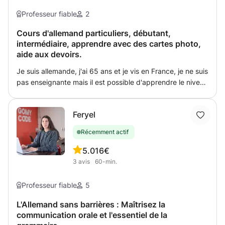
(DELF, DALF, TCF, TEF). École française
langue pour rendre mon élève autonome aussi vite que
Professeur fiable
2
Accompagnement des élèves du primaire, collège et
possible. Je me réjouis de faire votre connaissance.
lycée pour améliorer leur stufe de français. Aide aux
Cours d'allemand particuliers, débutant,
devoirs, préparation aux examens, grammaire,
intermédiaire, apprendre avec des cartes photo,
orthographe, rédaction et compréhension de textes.
aide aux devoirs.
Je suis allemande, j'ai 65 ans et je vis en France, je ne suis
pas enseignante mais il est possible d'apprendre le niveau
A1, A2, B1, B2, aussi C1 et la prononciation correcte ! Je
suis une personne honnête et fiable. Si un rendez-vous ne
Feryel
convient pas, il peut toujours être modifié.
Récemment actif
5.0
16€
3
avis
60-min.
Professeur fiable
5
L'Allemand sans barrières : Maîtrisez la
communication orale et l'essentiel de la