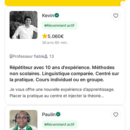
faire progresser. Au plaisir d'apprendre ensemble !
Kevin
Récemment actif
5.0
60€
26
avis
60-min.
Professeur fiable
13
Répétiteur avec 10 ans d'expérience. Méthodes
non scolaires. Linguistique comparée. Centré sur
la pratique. Cours individuel ou en groupe.
Je vous offre une nouvelle expérience d’apprentissage.
Placer la pratique au centre et injecter la théorie
seulement là où l’intuition atteint ses limites. Que vous
soyez débutant ou expérimenté, avec mon enseignement
Paulin
sur mesure vous allez accélérer votre apprentissage dans
un état d'esprit positif. Vous pouvez faire un cours
Récemment actif
complet avec des séances régulières ou des cours