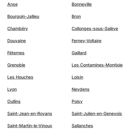
Anse
Bonneville
Bourgoin-Jallieu
Bron
Chambéry
Collonges-sous-Salève
Douvaine
Ferney-Voltaire
Féternes
Gaillard
Grenoble
Les Contamines-Montjoie
Les Houches
Loisin
Lyon
Neydens
Oullins
Poisy
Saint-Jean-en-Royans
Saint-Julien-en-Genevois
Saint-Martin-le-Vinoux
Sallanches