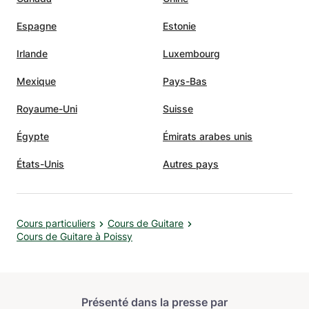
*Ternaire et binaire *Signatures Rhythmiques ----
Espagne
Estonie
Production Musicale *Composition *Arrangement
*Enregistrement
Irlande
Luxembourg
Mexique
Pays-Bas
Royaume-Uni
Suisse
Égypte
Émirats arabes unis
États-Unis
Autres pays
Cours particuliers
Cours de Guitare
Cours de Guitare à Poissy
Présenté dans la presse par