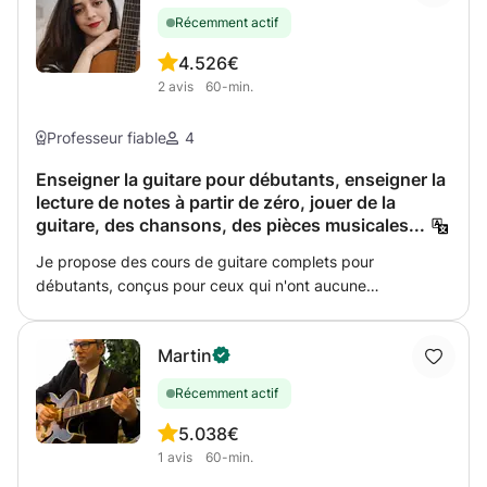
Récemment actif
4.5
26€
2
avis
60-min.
Professeur fiable
4
Enseigner la guitare pour débutants, enseigner la
lecture de notes à partir de zéro, jouer de la
guitare, des chansons, des pièces musicales...
Je propose des cours de guitare complets pour
débutants, conçus pour ceux qui n'ont aucune
connaissance musicale préalable et qui souhaitent
acquérir de solides bases en pratique et en lecture de
Martin
partitions. Les cours suivent un programme clair et
progressif, alliant application pratique et compréhension
Récemment actif
théorique de manière simple et ludique. Contenu de la
leçon : 🎸 Jouer de la guitare Apprendre à connaître les
5.0
38€
différentes parties de la guitare et la bonne façon de
1
avis
60-min.
s'asseoir Principes de base de l'utilisation d'une plume et