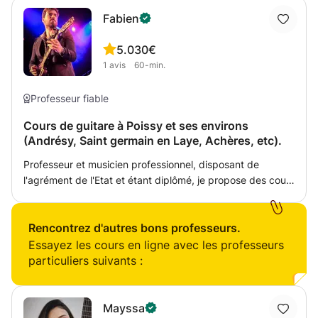
Fabien
5.0
30€
1
avis
60-min.
Professeur fiable
Cours de guitare à Poissy et ses environs
(Andrésy, Saint germain en Laye, Achères, etc).
Professeur et musicien professionnel, disposant de
l'agrément de l'Etat et étant diplômé, je propose des cours
particuliers à domicile. Tout niveau, tout âge, et surtout
adapté à votre profil. Pour tout renseignement (tarif,
conditions, etc) n'hésitez pas à me contacter. A bientôt !
Rencontrez d'autres bons professeurs.
Essayez les cours en ligne avec les professeurs
particuliers suivants :
Mayssa