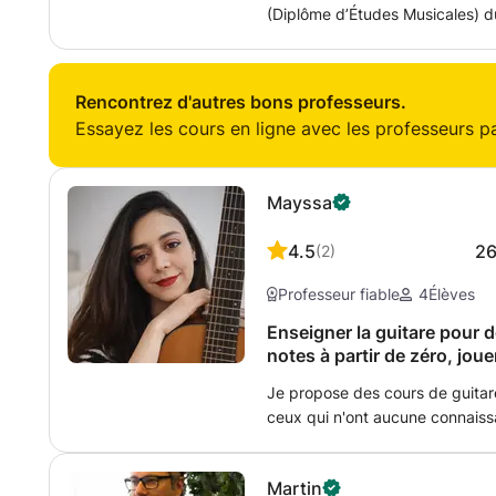
(Diplôme d’Études Musicales) 
cours de guitares pour tous les 
Metal, en passant par le Funk, la Soul, le 
n'est pas nécéssaire de connaîtr
Rencontrez d'autres bons professeurs.
progresser tout en se faisant pl
Essayez les cours en ligne avec les professeurs par
à chaque élève.
Mayssa
4.5
2
(
2
)
Professeur fiable
4
Élèves
Enseigner la guitare pour d
notes à partir de zéro, jou
pièces musicales, des théo
Je propose des cours de guita
ceux qui n'ont aucune connaiss
acquérir de solides bases en pra
cours suivent un programme clair
Martin
pratique et compréhension théo