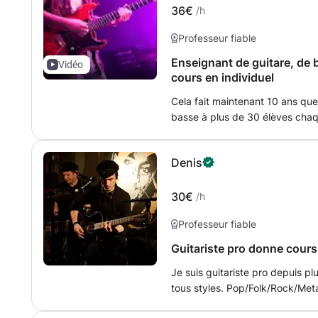
36€
/h
Professeur fiable
Enseignant de guitare, de 
Vidéo
cours en individuel
Cela fait maintenant 10 ans que
basse à plus de 30 élèves chaqu
pratique ainsi qu’une bonne co
et du jeu en groupe. Je donne e
Denis
rock/blues/pop/funk/variétés/Ja
acoustique qu’électrique. - de
intermédiaire et avancé. - des 
30€
/h
pour débutants et guitaristes. 
Professeur fiable
vous pourrez commencer par une
débutant sur des morceaux de v
Guitariste pro donne cours 
positionnements du corps et de
Je suis guitariste pro depuis p
exercices efficaces. Apprentiss
tous styles. Pop/Folk/Rock/Meta
qu’au médiator. Si vous avez d
et/ou acoustique. Le tout avec 
cours vous permettront d’appro