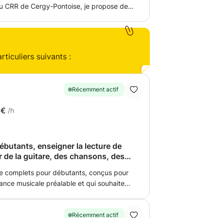
du CRR de Cergy-Pontoise, je propose des
niveaux et tous les styles (du Blues au
Rock, etc..). Bien entendu, il
e le solfège, le but est avant tout de
aisir, et en trouvant la pédagogie adaptée
ticuliers suivants :
Récemment actif
6€
/h
ébutants, enseigner la lecture de
er de la guitare, des chansons, des
ries musicales
re complets pour débutants, conçus pour
ance musicale préalable et qui souhaitent
tique et en lecture de partitions. Les
 et progressif, alliant application
rique de manière simple et ludique.
Récemment actif