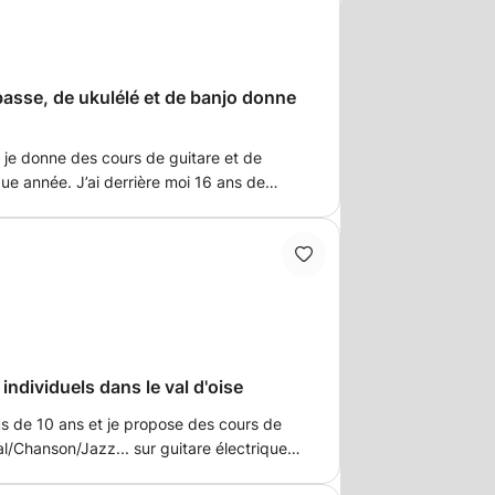
basse, de ukulélé et de banjo donne
 je donne des cours de guitare et de
e année. J’ai derrière moi 16 ans de
nnaissance de l’harmonie, de l’arrangement
n individuel : - des cours de guitare
zz/... tous niveaux aussi bien sur
s cours de basse pour débutant,
cours de Ukulélé. - des cours de banjo
Objectifs des cours : Si vous êtes novice,
 prise en main rapide de l’instrument en
otre choix. Je vous apprendrais les bons
individuels dans le val d'oise
s mains, à les synchroniser par des
lus de 10 ans et je propose des cours de
age du jeu aux doigts main droite ainsi
l/Chanson/Jazz... sur guitare électrique
éjà quelques années de pratique, les
une méthode conviviale sur tablature pour
fondir la compréhension de votre