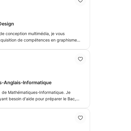
nDesign
 de conception multimédia, je vous
acquisition de compétences en graphisme.
quer directement grâce à des exercices
es logiciels de graphisme de la suite
hs-Anglais-Informatique
 1 de Mathématiques-Informatique. Je
ant besoin d'aide pour préparer le Bac,
ue pour la compréhension du cours.