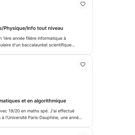
prises et des établissements de
r Manager des Systèmes d'Information et
, j'allie expertise technique et
une approche globale des systèmes
s/Physique/Info tout niveau
 1ère année filière informatique à
laire d'un baccalauréat scientifique
x années de classes prepas MPSI, et je suis
rs de Maths/Physique/Informatique le
xpérience de cours particuliers avec des
llege -> BAC+1). N'hésiter pas à m'envoyer
tions. Cordialement.
matiques et en algorithmique
vec 19/20 en maths spé. J'ai effectué
 l'Université Paris-Dauphine, une année
rsité de Bordeaux et j'intègre à la rentrée
 l'EDHEC à Lille. Je propose des