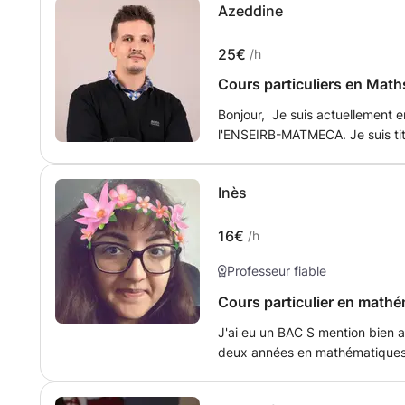
Azeddine
répondre aux besoins des entre
formation. En tant qu'Ingénieu
Responsable en Ingénierie Réseau
25€
/h
compétences en gestion pour 
Cours particuliers en Math
informatiques.
Bonjour, Je suis actuellement en
l'ENSEIRB-MATMECA. Je suis titu
mention très bien, j'ai fait deu
disponible pour donner des cou
Inès
week-end. J'ai déjà plusieurs e
élèves de plusieurs niveuax(co
un message pour plus d'informa
16€
/h
Professeur fiable
Cours particulier en mathé
J'ai eu un BAC S mention bien a
deux années en mathématiques à
en économie et gestion à l'Unive
prochaine le programme Grande Ecole de