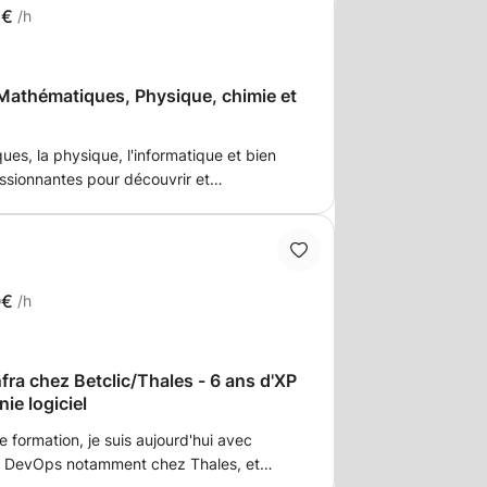
5€
/h
 Mathématiques, Physique, chimie et
es, la physique, l'informatique et bien
assionnantes pour découvrir et
pose du soutien scolaire pour initier et
ns les sciences. J'aide également dans
uvelles notions. Je répondrais aux
se aussi une préparation aux examens
ne expérience de 5 ans, mes cours sont
0€
/h
emandes de mon élève. Je privilégie une
alisée. Mon objectif est d'apporter une
int à son cursus scolaire. Il est inutile de
ra chez Betclic/Thales - 6 ans d'XP
, Pierre-François.
ie logiciel
 formation, je suis aujourd'hui avec
s DevOps notamment chez Thales, et