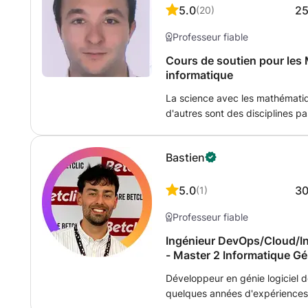
5.0
2
(
20
)
Professeur fiable
Cours de soutien pour les
informatique
La science avec les mathématiqu
d'autres sont des disciplines p
comprendre notre monde. Je pro
améliorer des connaissances da
Bastien
les devoirs, en apportant de no
questions de l'élève. Je propo
pour l'oral et l'écrit. Fort d'u
5.0
3
(
1
)
organisés et je m'adapte aux d
Professeur fiable
approche pédagogie et individu
aide à l'élève, il s'agit d'un appo
Ingénieur DevOps/Cloud/Inf
surcharger en devoir. A bientôt
- Master 2 Informatique Gén
Développeur en génie logiciel de
quelques années d'expérience