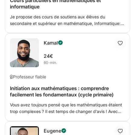
Cours particuliers en mathematiques et
informatique
Je propose des cours de soutiens aux élèves du
secondaire et supérieur en mathématique, Informatique:
Les cours concerne: 1- Les concepts généraux de
programmation( Java, androïd, C) 2- La logique
Kamal
combinatoire, calcul numérique 3- Mathématique (
Analyse, Algèbre, Statistique, Calcul matriciel, Calcul
24€
intégral, Etude des fonctions, etc...)
60-min.
Professeur fiable
Initiation aux mathématiques : comprendre
facilement les fondamentaux (cycle primaire)
Vous avez toujours pensé que les mathématiques étaient
trop complexes ? Il est temps de changer d'avis ! Avec
notre programme "Initiation aux mathématiques :
comprendre facilement les fondamentaux", nous vous
Eugene
accompagnons pas à pas pour démystifier les concepts