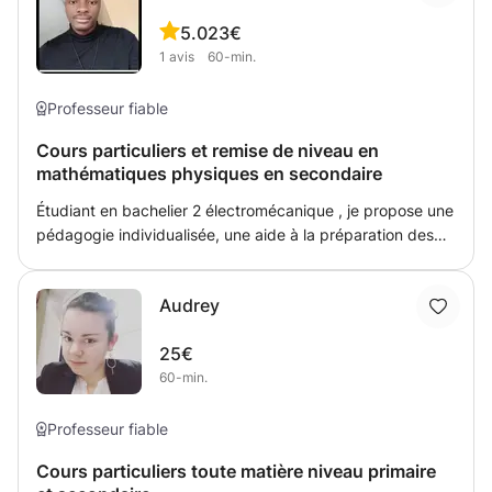
de base. Que vous soyez étudiant, parent, ou simplement
5.0
23€
désireux d’acquérir de nouvelles compétences, ce cours
1
avis
60-min.
est fait pour vous ! Nos méthodes pédagogiques claires
et accessibles vous permettront de progresser à votre
rythme et de maîtriser rapidement les bases essentielles.
Professeur fiable
Addition, soustraction, fractions, géométrie... tout devient
Cours particuliers et remise de niveau en
simple et compréhensible. Rejoignez-nous dès maintenant
mathématiques physiques en secondaire
et prenez plaisir à apprendre les mathématiques en toute
sérénité !
Étudiant en bachelier 2 électromécanique , je propose une
pédagogie individualisée, une aide à la préparation des
interrogations ou des examens. Mon but est de faire
progresser l’élève sans le surcharger. Je donne des
Audrey
devoirs après chaque leçon et fournis périodiquement des
rapports d'avancement
25€
60-min.
Professeur fiable
Cours particuliers toute matière niveau primaire