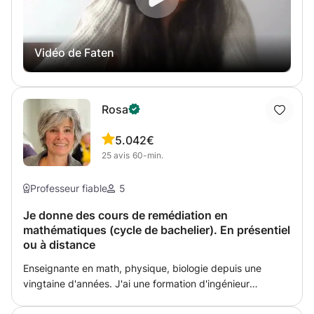
est adaptée au niveau et au rythme d'apprentissage de
l'enfant, stimulant sa curiosité, son esprit critique et son
goût pour les chiffres. Mon objectif est de rendre les
Vidéo de Faten
mathématiques simples, captivantes et enrichissantes
pour chaque élève. Que votre enfant ait besoin d'aide
supplémentaire pour ses devoirs ou qu'il souhaite prendre
de l'avance, ce cours offre l'équilibre parfait entre
Rosa
apprentissage et divertissement !
5.0
42€
25
avis
60-min.
Professeur fiable
5
Je donne des cours de remédiation en
mathématiques (cycle de bachelier). En présentiel
ou à distance
Enseignante en math, physique, biologie depuis une
vingtaine d'années. J'ai une formation d'ingénieur
industriel en chimie. Durant ma carrière, j'ai eu l'occasion