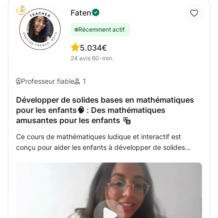
Faten
Récemment actif
5.0
34€
24
avis
60-min.
Professeur fiable
1
Développer de solides bases en mathématiques
pour les enfants🧠 : Des mathématiques
amusantes pour les enfants
Ce cours de mathématiques ludique et interactif est
conçu pour aider les enfants à développer de solides
compétences et une grande confiance en eux tout en
s'amusant ! À travers des jeux, des exemples concrets et
des explications faciles à comprendre, les élèves
exploreront des notions mathématiques essentielles telles
que l'addition, la soustraction, la multiplication, la division,
les fractions et la résolution de problèmes. Chaque leçon