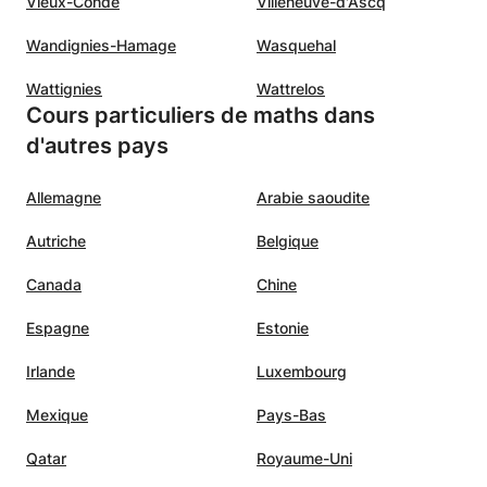
Vieux-Condé
Villeneuve-d'Ascq
Wandignies-Hamage
Wasquehal
Wattignies
Wattrelos
Cours particuliers de maths dans
d'autres pays
Allemagne
Arabie saoudite
Autriche
Belgique
Canada
Chine
Espagne
Estonie
Irlande
Luxembourg
Mexique
Pays-Bas
Qatar
Royaume-Uni