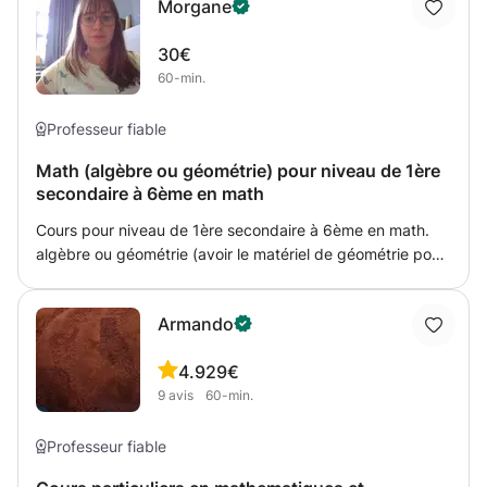
Morgane
N'hésitez pas à me contacter si vous avez des questions .
30€
60-min.
Professeur fiable
Math (algèbre ou géométrie) pour niveau de 1ère
secondaire à 6ème en math
Cours pour niveau de 1ère secondaire à 6ème en math.
algèbre ou géométrie (avoir le matériel de géométrie pour
faire les constructions) Je reprends les notions à partir du
cours de l'élève et je peux apporter des
Armando
ressources/exercices supplémentaires.
4.9
29€
9
avis
60-min.
Professeur fiable