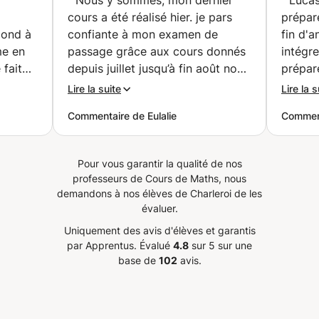
présentiel ou à
cours a été réalisé hier. je pars
prépar
distance (Charleroi)
pond à
confiante à mon examen de
fin d'a
me en
passage grâce aux cours donnés
intégre
 fait
depuis juillet jusqu’à fin août nous
prépar
rande
avons retravaillé toutes mes
exerci
Lire la suite
Lire la s
eaucoup
lacunes en mathématiques par
dehors
Commentaire de Eulalie
Comment
 qui
chapitres et grâce aux petites
et expl
cile et
synthèses et aux exercices j’ai
preuve 
très
pus mieux comprendre toute la
pour t
Pour vous garantir la qualité de nos
rs
matière. Merci beaucoup,
adapté
professeurs de Cours de Maths, nous
angue,
professeur à l’écoute et
Je le 
demandons à nos élèves de Charleroi de les
disponible. N’hésitez pas si vous
évaluer.
e nos
avez des lacunes en
Uniquement des avis d'élèves et garantis
mathématiques.
”
par Apprentus.
Évalué
4.8
sur 5 sur une
base de
102
avis.
 cours
t un