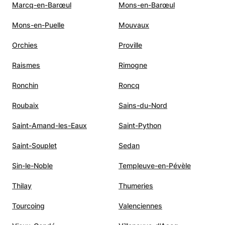
Marcq-en-Barœul
Mons-en-Barœul
Mons-en-Puelle
Mouvaux
Orchies
Proville
Raismes
Rimogne
Ronchin
Roncq
Roubaix
Sains-du-Nord
Saint-Amand-les-Eaux
Saint-Python
Saint-Souplet
Sedan
Sin-le-Noble
Templeuve-en-Pévèle
Thilay
Thumeries
Tourcoing
Valenciennes