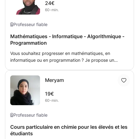
permettant de progresser par ses propres moyens par la
24€
remédiation...
suite.
60-min.
Professeur fiable
Mathématiques - Informatique - Algorithmique -
Programmation
Vous souhaitez progresser en mathématiques, en
informatique ou en programmation ? Je propose un
accompagnement personnalisé pour vous aider à : *
Consolider vos bases en mathématiques et en
Meryam
algorithmique. * Développer un esprit logique solide pour
concevoir des programmes fiables. * Apprendre à
19€
modéliser des problèmes sous forme d’algorithmes. *
60-min.
Traduire vos algorithmes dans le langage de
programmation de votre choix (Python, C, Java, etc.). *
Grâce à une approche progressive et adaptée à votre
Professeur fiable
niveau (débutant, intermédiaire ou avancé), vous serez
Cours particulaire en chimie pour les élevés et les
capable de : * Comprendre et maîtriser les concepts
étudiants
informatiques essentiels. * Développer des applications