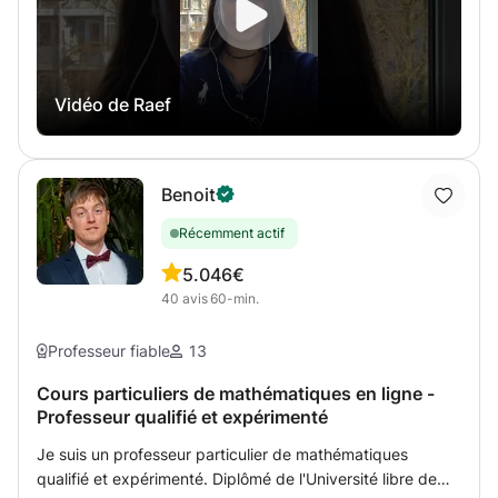
et 2ème années universitaires ou aux élèves de CNED
pour l'année académique 2022/2023 soit à domicile soit
par internet online par méthode de classe virtuelle (par un
lien qui sert comme tableau et écran de projection et
Vidéo de Raef
écriture par le professeur et l'élève plus zoom ou skype).
Pour plus de renseignements, n'hésitez pas à me
contacter.
Benoit
Récemment actif
5.0
46€
40
avis
60-min.
Professeur fiable
13
Cours particuliers de mathématiques en ligne -
Professeur qualifié et expérimenté
Je suis un professeur particulier de mathématiques
qualifié et expérimenté. Diplômé de l'Université libre de