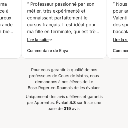
e ma
“
Professeur passionné par son
“
Nous 
physique ou ingénierie. Professionnels cherchant à
Paris)
ce à
métier, très expérimenté et
pour a
acquérir ou à approfondir des compétences techniques.
ureux,
connaissant parfaitement le
Valent
Rejoignez-nous dès aujourd'hui ! L'excellence n'attend
grande
cursus français. Il est idéal pour
des sp
pas. Contactez-nous dès maintenant pour réserver votre
à bien
première leçon. Ensemble, nous construirons un avenir
ma fille en terminale, qui est très
baccala
brillant basé sur une solide compréhension des
n
contente d’avoir trouvé un
compéte
Lire la suite
Lire la s
mathématiques, de la physique et de l'ingénierie.
es
professeur capable de reprendre
tout au
Commentaire de Enya
Comment
les bases de manière
pédago
systématique et avec beaucoup
s’adap
, en
de patience. J’ai été très
Valenti
Pour vous garantir la qualité de nos
positivement surpris de constater
a énor
professeurs de Cours de Maths, nous
et
qu’il travaille sur le même manuel
et a fa
demandons à nos élèves de Le
de physique que celui utilisé en
sur le 
Bosc‑Roger‑en‑Roumois de les évaluer.
ts et
classe. Connaissant la culture de
en elle
Uniquement des avis d'élèves et garantis
plusieurs pays, il sait s’adapter
que n
par Apprentus.
Évalué
4.8
sur 5 sur une
 la
avec bonne humeur et encourage
viveme
base de
319
avis.
ma fille à persévérer et à
n des
développer un véritable
raisonnement scientifique. Je le