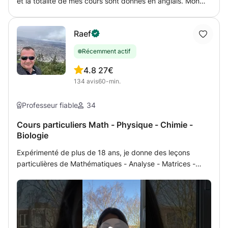
et la totalité de mes cours sont donnés en anglais. Mon
but est d'aider l'élève dans la résolution des exercices et à
comprendre la théorie mais surtout de donner une
Raef
méthode de travail efficace pour le rendre autonome dans
la poursuite de ses études.
Récemment actif
4.8
27€
134
avis
60-min.
Professeur fiable
34
Cours particuliers Math - Physique - Chimie -
Biologie
Expérimenté de plus de 18 ans, je donne des leçons
particulières de Mathématiques - Analyse - Matrices -
Statistiques - Algèbre -Géométrie- Physique - Chimie -
Biologie et Géologie aux élèves de programme français
(aefe) de Terminales, Bac, 1ère, Seconde, Brevet ou
international des lycées en Australie (en anglais), concours
et classes préparatoires universitaires médicales ou 1ère