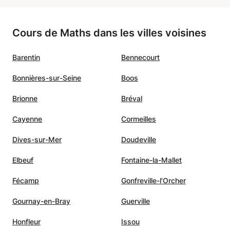
j’ai
remercie et nous attendons avec
son
plaisir le deuxième cours.
”
Cours de Maths dans les villes voisines
soutien
mon
Barentin
Bennecourt
 et
 la
Bonnières-sur-Seine
Boos
s des
Brionne
Bréval
Cayenne
Cormeilles
Dives-sur-Mer
Doudeville
Elbeuf
Fontaine-la-Mallet
Fécamp
Gonfreville-l'Orcher
Gournay-en-Bray
Guerville
Honfleur
Issou