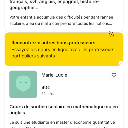
français, svt, anglais, espagnol, histoire-
géographie...
Votre enfant a accumulé des difficultés pendant l’année
scolaire, a eu du mal à comprendre toutes les notions
étudier en classe, veut se remettre à niveau pour l’année
prochaine, veut s’avancer sur le programme de l’année
prochaine... Je propose des cours pendant les vacances
Rencontrez d'autres bons professeurs.
d’été à partir du 20 juin. Je suis lycéenne en fin de
Essayez les cours en ligne avec les professeurs
première avec spécialités maths, physique chimie et svt.
particuliers suivants :
J’ai validé mon année avec félicitation. L’année prochaine,
je garderai maths physique-chimie en spécialités plus
maths expertes. Je suis une très bonne élève ayant
Marie-Lucie
obtenu mon brevet mention très bien avec 18,75/20. Je
peux aider dans toutes les matières. J’ai déjà donné plus
40€
de 50h de cours à divers types d’élèves de différents
60-min.
niveaux, et je sais m’adapter à chacun de leurs besoins.
Le prix est à définir selon le niveau et les heures de cours.
Cours de soutien scolaire en mathématique ou en
Si vous souhaitez pouvez me contacter pour plus
anglais
d’informations.
Je suis une étudiante en master d'économie quantitative