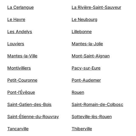
La Cerlangue
La Rivière-Saint-Sauveur
Le Havre
Le Neubourg
Les Andelys
Lillebonne
Louviers
Mantes-la-Jolie
Mantes-la-Ville
Mont-Saint-Aignan
Montivilliers
Pacy-sur-Eure
Petit-Couronne
Pont-Audemer
Pont-l'Évêque
Rouen
Saint-Gatien-des-Bois
Saint-Romain-de-Colbosc
Saint-Étienne-du-Rouvray
Sotteville-lès-Rouen
Tancarville
Thiberville