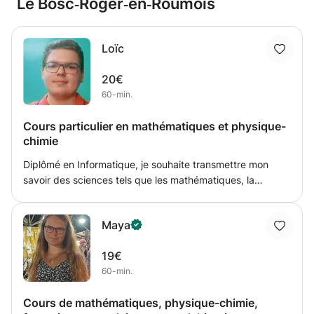
Le Bosc‑Roger‑en‑Roumois
Loïc
20€
60-min.
Cours particulier en mathématiques et physique-
chimie
Diplômé en Informatique, je souhaite transmettre mon
savoir des sciences tels que les mathématiques, la
physique et la chimie. J'aide l'élève à la préparation d'un
examen et à ses lacunes. Avec 1 an d'expériences, je
Maya
donne particulièrement des cours à des collégiens et à
des élèves en 2nd.
19€
60-min.
Cours de mathématiques, physique-chimie,