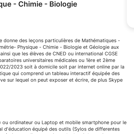
que - Chimie - Biologie
je donne des leçons particulières de Mathématiques -
métrie- Physique - Chimie - Biologie et Géologie aux
 ainsi que les élèves de CNED ou international CGSE
paratoires universitaires médicales ou 1ère et 2ème
22/2023 soit à domicile soit par internet online par la
tique qui comprend un tableau interactif équipée des
ève sur lequel on peut exposer et écrire, de plus Skype
EN, TRES BIEN ET EXCELLENT chaque année.
 contacter.
) ou ordinateur ou Laptop et mobile smartphone pour le
ial d'éducation équipé des outils (Sylos de differentes