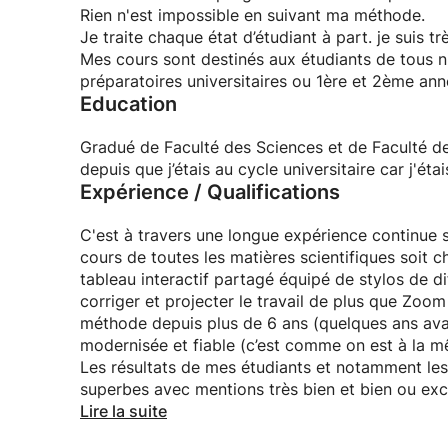
Rien n'est impossible en suivant ma méthode.
Je traite chaque état d’étudiant à part. je suis tr
Mes cours sont destinés aux étudiants de tous n
préparatoires universitaires ou 1ère et 2ème anné
Education
Gradué de Faculté des Sciences et de Faculté de
depuis que j’étais au cycle universitaire car j'é
Expérience / Qualifications
C'est à travers une longue expérience continue 
cours de toutes les matières scientifiques soit c
tableau interactif partagé équipé de stylos de di
corriger et projecter le travail de plus que Zo
méthode depuis plus de 6 ans (quelques ans av
modernisée et fiable (c’est comme on est à la m
Les résultats de mes étudiants et notamment les 
superbes avec mentions très bien et bien ou ex
Je donne à mes étudiants la technique de trava
Lire la suite
FAIBLES, ILS PROGRESSENT POUR AVOIR LA RÉ