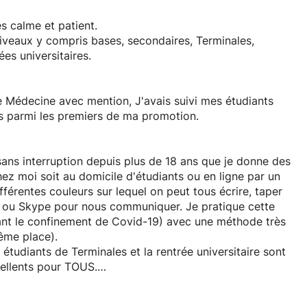
ès calme et patient.
iveaux y compris bases, secondaires, Terminales,
es universitaires.
 Médecine avec mention, J'avais suivi mes étudiants
tais parmi les premiers de ma promotion.
sans interruption depuis plus de 18 ans que je donne des
hez moi soit au domicile d'étudiants ou en ligne par un
fférentes couleurs sur lequel on peut tous écrire, taper
om ou Skype pour nous communiquer. Je pratique cette
ant le confinement de Covid-19) avec une méthode très
ême place).
étudiants de Terminales et la rentrée universitaire sont
cellents pour TOUS.
il pour avoir les meilleures notes. CEUX QUI SONT TRÈS
USSITE.