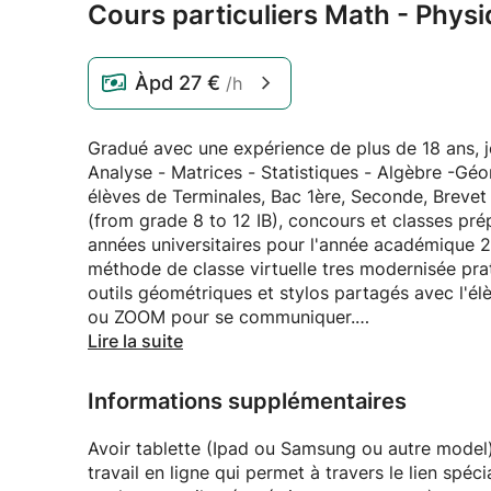
Cours particuliers Math - Physi
Àpd
27 €
/h
Gradué avec une expérience de plus de 18 ans, 
Analyse - Matrices - Statistiques - Algèbre -Géo
élèves de Terminales, Bac 1ère, Seconde, Brevet
(from grade 8 to 12 IB), concours et classes pré
années universitaires pour l'année académique 20
méthode de classe virtuelle tres modernisée pra
outils géométriques et stylos partagés avec l'él
ou ZOOM pour se communiquer.
Résultats de mes élèves sont avec mention BI
Lire la suite
Pour plus de renseignements, n'hésitez pas à me
Informations supplémentaires
Avoir tablette (Ipad ou Samsung ou autre model
travail en ligne qui permet à travers le lien spéc