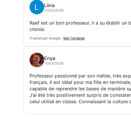
Liina
21/03/2026
Raef est un bon professeur, il a su établir un
chimie.
Traduit par Google :
Voir l'original
Enya
15/03/2026
Professeur passionné par son métier, très ex
français. Il est idéal pour ma fille en terminal
capable de reprendre les bases de manière s
J’ai été très positivement surpris de constate
celui utilisé en classe. Connaissant la culture
et encourage ma fille à persévérer et à dével
Je le remercie et nous attendons avec plaisir