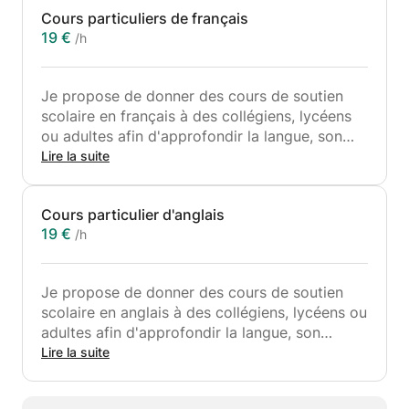
Cours particuliers de français
19 €
/h
Je propose de donner des cours de soutien
scolaire en français à des collégiens, lycéens
ou adultes afin d'approfondir la langue, son
expression et sa compréhension. Contactez
Lire la suite
moi pour plus de renseignements.
Cours particulier d'anglais
19 €
/h
Je propose de donner des cours de soutien
scolaire en anglais à des collégiens, lycéens ou
adultes afin d'approfondir la langue, son
expression et sa compréhension. Contactez
Lire la suite
moi pour plus de renseignements.