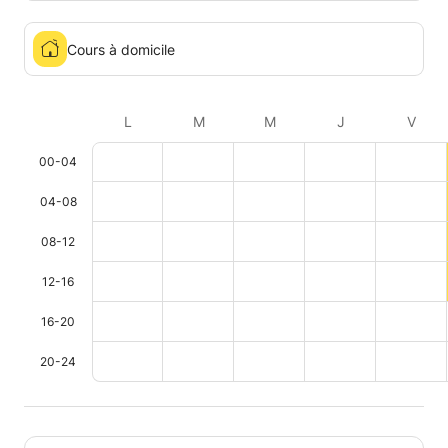
Cours à domicile
L
M
M
J
V
00-04
04-08
08-12
12-16
16-20
20-24