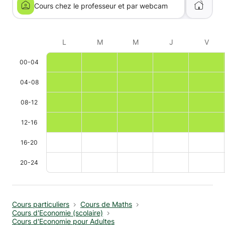
Cours chez le professeur et par webcam
L
M
M
J
V
00-04
04-08
08-12
12-16
16-20
20-24
Cours particuliers
Cours de Maths
Cours d'Economie (scolaire)
Cours d'Economie pour Adultes