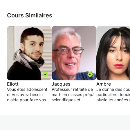
Cours Similaires
Eliott
Jacques
Ambre
Vous êtes adolescent
Professeur retraité de
Je donne des cou
et vos avez besoin
math en classes prépâ
particuliers depui
d'aide pour faire vos
scientifiques et
plusieurs années 
devoirs, vos travaux à
commerciales et ecoles
aux devoirs,
rendre, vous expliquer
d' ingénieurs à Paris et
mathématiques,
un cours ou même
résidant maintenant à
anglais, physique
vous donner des
Aix je propose mon
chimie etc..) du
astuces et des petits
aide aux élèves du
primaire au lycée.