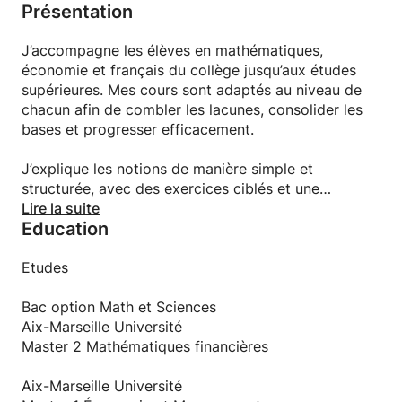
Présentation
J’accompagne les élèves en mathématiques,
économie et français du collège jusqu’aux études
supérieures. Mes cours sont adaptés au niveau de
chacun afin de combler les lacunes, consolider les
bases et progresser efficacement.
J’explique les notions de manière simple et
structurée, avec des exercices ciblés et une
méthode de travail claire pour aider les élèves à
Lire la suite
Education
gagner en confiance et en autonomie.
Je propose également de la préparation aux
Etudes
examens (brevet, bac, partiels) avec des
entraînements sur des sujets types et un suivi
Bac option Math et Sciences
personnalisé.
Aix-Marseille Université
Master 2 Mathématiques financières
Aix-Marseille Université