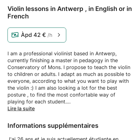
Violin lessons in Antwerp ,
in English or in
French
Àpd
42 €
/h
I am a professional violinist based in Antwerp,
currently finishing a master in pedagogy in the
Conservatory of Mons. I propose to teach the violin
to children or adults. I adapt as much as possible to
everyone, according to what you want to play with
the violin :) I am also looking a lot for the best
posture , to find the most confortable way of
playing for each student.
Lire la suite
I am free in the weeks and in the week-end, so feel
free to contact me !
Informations supplémentaires
-----------------------------------------------
J'ai 26 ans et je suis actuellement étudiante en