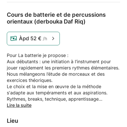
Cours de batterie et de percussions
orientaux (derbouka Daf Riq)
Àpd
52 €
/h
Pour La batterie je propose :
Aux débutants : une initiation à l’instrument pour
jouer rapidement les premiers rythmes élémentaires.
Nous mélangeons l’étude de morceaux et des
exercices théoriques.
Le choix et la mise en œuvre de la méthode
s'adapte aux tempéraments et aux aspirations.
Rythmes, breaks, technique, apprentissage
progressif de la lecture.
Lire la suite
Pour les élèves d’un niveau plus avancé, nous
travaillons les rudiments,
Lieu
l’indépendance des membres, le solfège rythmique