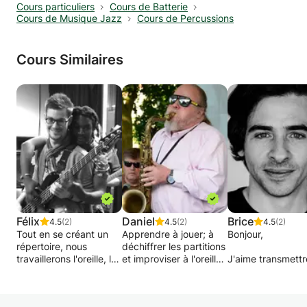
Cours particuliers
Cours de Batterie
Cours de Musique Jazz
Cours de Percussions
Cours Similaires
Félix
Daniel
Brice
4.5
(2)
4.5
(2)
4.5
(2)
Tout en se créant un
Apprendre à jouer; à
Bonjour,
répertoire, nous
déchiffrer les partitions
travaillerons l'oreille, le
et improviser à l'oreille
J'aime transmettr
rythme, la technique.
ou par la lecture et
échanger avec m
Je mets l'accent sur la
l'analyse des grilles
élèves.
pratique,
d'accords. Ce cours
Les voir compren