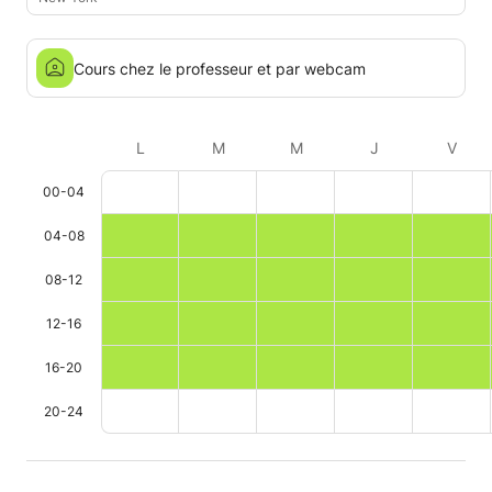
Cours chez le professeur et par webcam
L
M
M
J
V
00-04
04-08
08-12
12-16
16-20
20-24