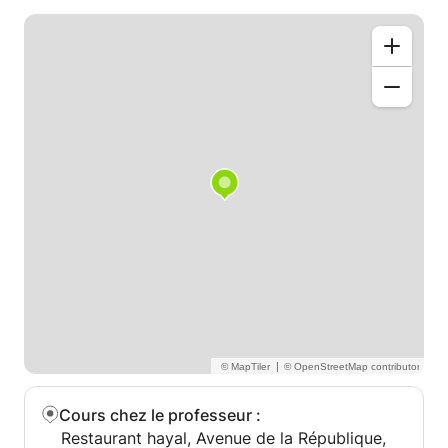
et des rythmes plus complexe.
Méthodes utilisées:Dante Agostini
Pour les percussions :
Initiation aux différents rythmes orientaux
Initiation en technique de Bendir, Darbouka, Daff,
Riqq
Et pour les élèves plus avancés j'enseigne les
différentes formes de la musique oriental et on
travaille sur des morceaux du répertoire de la
musique oriental ( des métriques: 4/4 3/4 6/8 10/8
9/8 7/4 ......)
|
Cours chez le professeur
:
Restaurant hayal, Avenue de la République,