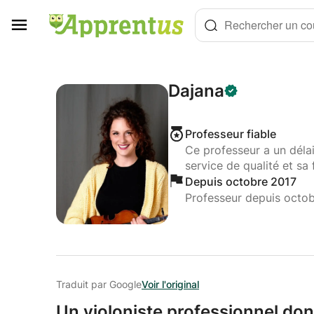
Panneau de gestion des cookies
Rechercher un cou
Dajana
Professeur fiable
Ce professeur a un déla
service de qualité et sa 
Depuis octobre 2017
Professeur depuis octo
Traduit par Google
Voir l'original
Un violoniste professionnel don