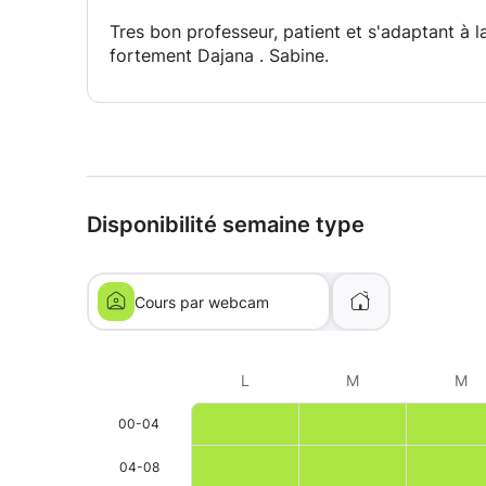
Tres bon professeur, patient et s'adaptant à 
fortement Dajana . Sabine.
Disponibilité semaine type
Cours par webcam
L
M
M
00-04
04-08