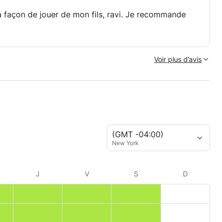
la façon de jouer de mon fils, ravi. Je recommande
Voir plus d’avis
(GMT -04:00)
New York
J
V
S
D