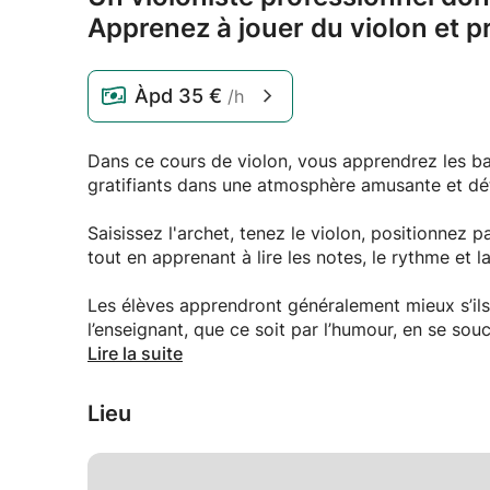
Apprenez à jouer du violon et p
Àpd
35 €
/h
Dans ce cours de violon, vous apprendrez les bas
gratifiants dans une atmosphère amusante et dé
Saisissez l'archet, tenez le violon, positionnez 
tout en apprenant à lire les notes, le rythme et l
Les élèves apprendront généralement mieux s’ils
l’enseignant, que ce soit par l’humour, en se so
l’enseignant consacre le même temps à tous les 
Lire la suite
Vous ne regretterez pas. 😊
Lieu