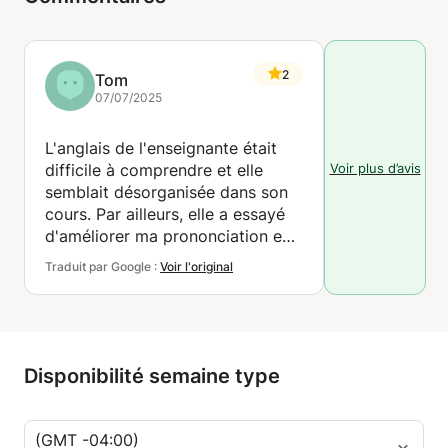
2
Tom
07/07/2025
L'anglais de l'enseignante était
Voir plus d’avis
difficile à comprendre et elle
semblait désorganisée dans son
cours. Par ailleurs, elle a essayé
d'améliorer ma prononciation en
français, ce qui est tout à son
Traduit par Google :
Voir l'original
honneur.
Disponibilité semaine type
(GMT -04:00)