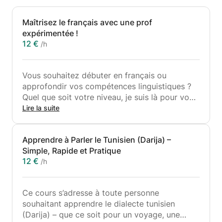
Maîtrisez le français avec une prof
expérimentée !
12 €
/h
Vous souhaitez débuter en français ou
approfondir vos compétences linguistiques ?
Quel que soit votre niveau, je suis là pour vous
guider pas à pas.
Lire la suite
La langue française me passionne : elle est à la
Apprendre à Parler le Tunisien (Darija) –
fois élégante, nuancée et universelle. Forte de
Simple, Rapide et Pratique
plus de 5 ans d'expérience dans
12 €
/h
l'enseignement, je propose des cours
interactifs, structurés et 100 % adaptés à vos
besoins : grammaire, conversation, rédaction,
Ce cours s’adresse à toute personne
préparation aux examens ou simple envie de
souhaitant apprendre le dialecte tunisien
mieux communiquer.
(Darija) – que ce soit pour un voyage, une