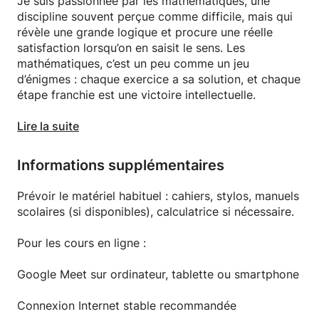
Je suis passionnée par les mathématiques, une
discipline souvent perçue comme difficile, mais qui
révèle une grande logique et procure une réelle
satisfaction lorsqu’on en saisit le sens. Les
mathématiques, c’est un peu comme un jeu
d’énigmes : chaque exercice a sa solution, et chaque
étape franchie est une victoire intellectuelle.
Ce cours s’adresse aux élèves du primaire et du
Lire la suite
collège (jusqu’à la 3e, système français) et vise à les
accompagner dans l’acquisition et la maîtrise des
Informations supplémentaires
notions clés du programme : numération, calcul,
géométrie, résolution de problèmes, statistiques,
Prévoir le matériel habituel : cahiers, stylos, manuels
probabilités, algèbre, ainsi que la préparation au
scolaires (si disponibles), calculatrice si nécessaire.
Brevet.
Pour les cours en ligne :
L’objectif principal est de consolider les
fondamentaux, lever les incompréhensions et aider
Google Meet sur ordinateur, tablette ou smartphone
l’élève à gagner en confiance et en autonomie face à
la matière.
Connexion Internet stable recommandée