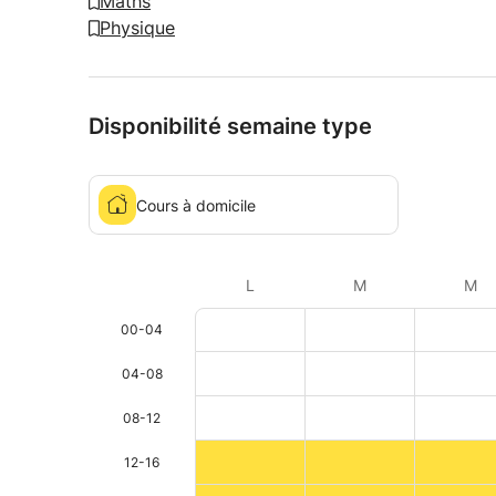
Maths
Physique
Disponibilité semaine type
Cours à domicile
L
M
M
00-04
04-08
08-12
12-16