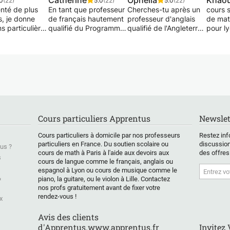
Catherine
Ophelia
Khaou
0
(22)
5.0
(22)
5.0
(22)
nté de plus
En tant que professeur
Cherches-tu après un
cours 
s, je donne
de français hautement
professeur d'anglais
de mat
s particulières
qualifié du Programme
qualifié de l'Angleterre?
pour l
matiques -
Education International
Tu as la possibilité de
cours 
 Matrices -
et du Diploma Program
t'améliorer en anglais
de mat
ues - Algèbre -
du Baccalauréat
tout en étant encadré
pour l
e- Physique -
International , je
par ton professeur. Tu
cours 
Biologie,
propose mes services
pourras ainsi travailler
de mat
 aux élèves de
comme enseignante.
ta grammaire, ton écrit,
pour l
e français ou
J'ai vécu et enseigné
l'expression orale et la
cours 
nal (in
aux Émirats arabes
prononciation. Tu veux
de mat
de Terminales,
unis pendant huit
absolument réussir ton
pour l
Cours particuliers Apprentus
Newslet
e, Seconde,
années et et six années
examen, te préparer
concours et
en Louisiane
pour une interview et
Cours particuliers à domicile par nos professeurs
Restez inf
réparatoires
auparavent. J'ai
corriger un travail? Ou
particuliers en France. Du soutien scolaire ou
discussion
us ?
aires
ensuité travaillé pour
encore, tu souhaites
cours de math à Paris à l'aide aux devoirs aux
des offres
s ou 1ère et
l'école de l'ambassade
intégrer une école
s
cours de langue comme le français, anglais ou
nées
américaine de Kinshasa
anglaise ou tu suis un
espagnol à Lyon ou cours de musique comme le
ires soit à
pendant deux ans .
programme anglais? Le
&
piano, la guitare, ou le violon à Lille. Contactez
soit par
Mon expérience
professeur est ouvert à
nos profs gratuitement avant de fixer votre
online par
d'enseignement, dans
tes demandes.
rendez-vous !
x
de classe
les systèmes américain
Peut-être as-tu envie
et international du
de partager la leçon
Avis des clients
on, aide aux
baccalauréat, est de
d'anglais avec des
d'Apprentus.www.apprentus.fr
Invitez