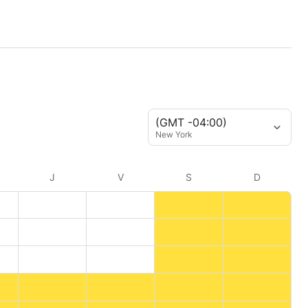
(GMT -04:00)
New York
J
V
S
D