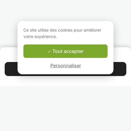
Maths pour les élèves
à tous les niveau
ayant des difficultés
jusqu'en terminale
pour leur cours, leurs
souhait, je peux f
devoirs ou les
des rapports
examens.
d'avancement.
Pendant ces cours
Ce site utilise des cookies pour améliorer
peux aider l'élève
votre expérience.
préparer ses ex
et interrogations.
Tout accepter
QUI SOMMES-NOUS ?
Garantie Le-Bon-Prof
Personnaliser
Contacter Sarah
4.9
44 399
étoiles
avis
Lisez nos avis
RETROUVEZ-NOUS
INVITEZ VOS AMIS