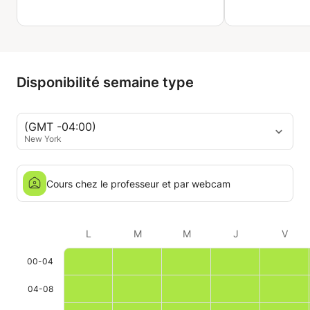
de plaisir à s
vous souhait
Tunisien comm
professeur qu'
Disponibilité semaine type
(GMT -04:00)
New York
Cours chez le professeur et par webcam
L
M
M
J
V
00-04
04-08