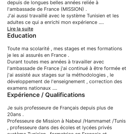
depuis de longues belles années reliée à
l'ambassade de France (MISSION) .
J'ai aussi travaillé avec le système Tunisien et les
adultes ce qui a enrichi mon expérience .
Actuellement , en plus d’être professeure de
Lire la suite
Education
Français , j'ai fondé mon centre d’enseignement où
je propose avec mon équipe des cours particuliers
et des formations aux élèves de mission ,système
Toute ma scolarité , mes stages et mes formations
Tunisien et aux adultes dans différentes matières et
je les ai assurés en France .
à TOUS les niveaux .
Durant toutes mes années à travailler avec
Mon équipe est composée de professeurs , pour la
l'ambassade de France j'ai continué à être formée et
plupart , francophones , expérimentés et très
j'ai assisté aux stages sur la méthodologies , le
qualifiés dont les résultats avec les élèves en
développement de l'enseignement , correction des
témoignent .
examens nationaux ....
Expérience / Qualifications
Les cours sont dans plupart des cas INDIVIDUELS
ou en très PETITS groupes .
On met un point d'honneur à aider nos élèves même
Je suis professeure de Français depuis plus de
ceux en difficultés et avec des lacunes accumulées
20ans .
durant des années et à les satisfaire .
Professeure de Mission à Nabeul /Hammamet /Tunis
, professeure dans des écoles et lycées privés