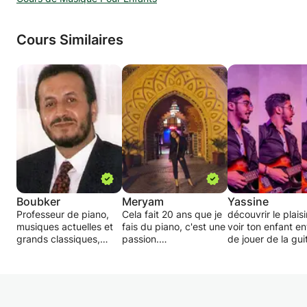
Cours Similaires
Boubker
Meryam
Yassine
Professeur de piano,
Cela fait 20 ans que je
découvrir le plaisi
musiques actuelles et
fais du piano, c'est une
voir ton enfant en
grands classiques,
passion.
de jouer de la gui
donne des cours pour
Avec une équipe
dès le premier cour
petits et grands de
d'enseignants, nous
sera la star entre
tous niveaux.
proposons des cours
ami(e)s , dans 3 m
Egalement compositeur
de piano, guitare,
sera capable pou
et arrangeur avec une
violon et chants pour
jouer sur scène et