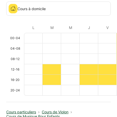
Cours à domicile
L
M
M
J
V
00-04
04-08
08-12
12-16
16-20
20-24
Cours particuliers
Cours de Violon
Cours de Musique Pour Enfants