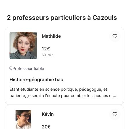
2 professeurs particuliers à Cazouls
Mathilde
12€
60-min.
Professeur fiable
Histoire-géographie bac
Étant étudiante en science politique, pédagogue, et
patiente, je serai à l'écoute pour combler les lacunes et
approfondir certains points. Je suis également titulaire
d'un baccalauréat littéraire. J'espère pouvoir aider votre
Kévin
enfant ou vous a progresser et expérimenter une nouvelle
façon de travail.
20€