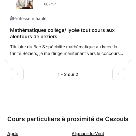
60-min.
Professeur fiable
Mathématiques collège/ lycée tout cours aux
alentours de beziers
Titulaire du Bac S spécialité mathématique au lycée la
trinité Béziers, je me dirige maintenant vers le concours
d’officier de l’armée de terre à st Cyr. Grâce à des qualités
de pédagogue et un bon contact, j'espère vous guider
vers la réussite.
1 - 2 sur 2
Cours particuliers à proximité de Cazouls
Agde
Alignan-du-Vent