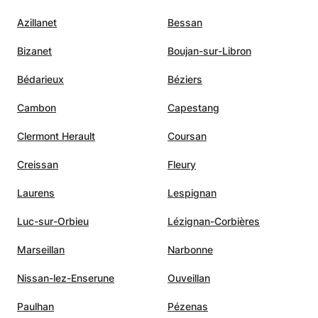
Azillanet
Bessan
Bizanet
Boujan-sur-Libron
Bédarieux
Béziers
Cambon
Capestang
Clermont Herault
Coursan
Creissan
Fleury
Laurens
Lespignan
Luc-sur-Orbieu
Lézignan-Corbières
Marseillan
Narbonne
Nissan-lez-Enserune
Ouveillan
Paulhan
Pézenas