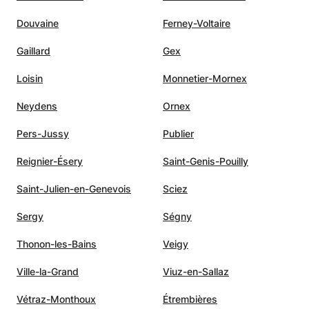
Douvaine
Ferney-Voltaire
Gaillard
Gex
Loisin
Monnetier-Mornex
Neydens
Ornex
Pers-Jussy
Publier
Reignier-Ésery
Saint-Genis-Pouilly
Saint-Julien-en-Genevois
Sciez
Sergy
Ségny
Thonon-les-Bains
Veigy
Ville-la-Grand
Viuz-en-Sallaz
Vétraz-Monthoux
Étrembières