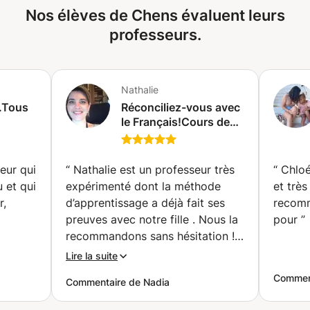
Nos élèves de Chens évaluent leurs
professeurs.
Nathalie
 .Tous
Réconciliez-vous avec
le Français!Cours de
ure,
Français littéraire et
FLE (Hermance)
eur qui
“
Nathalie est un professeur très
“
Chloé
 et qui
expérimenté dont la méthode
et très
r,
d’apprentissage a déjà fait ses
recomm
preuves avec notre fille . Nous la
pour
”
recommandons sans hésitation !
ent.
”
Nadia
”
Lire la suite
Comment
Commentaire de Nadia