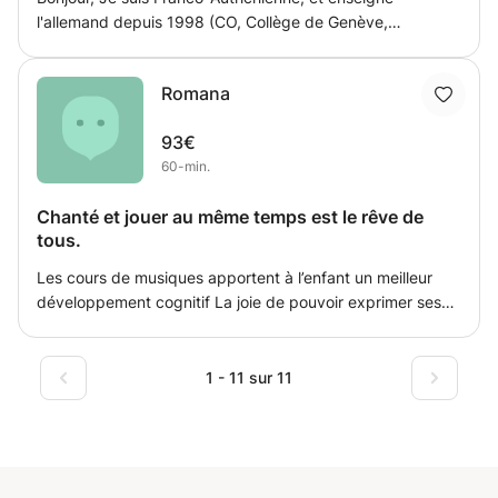
l'allemand depuis 1998 (CO, Collège de Genève,
préparation à la Maturité fédérale, université, école de
langues...). Titulaire d'un doctorat autrichien d'histoire,
Romana
d'un Master 2 d'allemand et d'un Master 2 en Français
Langue étrangère. Je vous propose des cours d'allemand
93€
pour des élèves vivant dans ma zone (Douvaine, Chens,
60-min.
Messery, Collonge-Bellerive, Hermance etc.). Chez moi,
sur Zoom (ou autre) ou à votre domicile.
Chanté et jouer au même temps est le rêve de
tous.
Les cours de musiques apportent à l’enfant un meilleur
développement cognitif La joie de pouvoir exprimer ses
émotions et ressentir au travers de la musique.la
possibilité d’apprendre aussi à chanter ses chansons
préférées Et un surplus à pas manquer.
1 - 11 sur 11