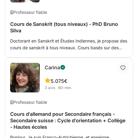
l’anglais.
Professeur fiable
Cours de Sanskrit (tous niveaux) - PhD Bruno
Silva
Doctorant en Sanskrit et Études Indiennes, je propose des
cours de sanskrit à tous niveaux. Cours basés sur des
textes originaux en sanskrit, sur divers types de
littératures. Les cours mettent l'accent sur la lecture des
Carina
textes et moins sur l'expression orale, mais la bonne
prononciation de la langue sera enseignée.
5.0
75€
3
avis
60-min.
Professeur fiable
Cours d'allemand pour Secondaire français -
Secondaire suisse : Cycle d'orientation + Collège
- Hautes écoles
Bonjour, Je suis Franco-Autrichienne, et enseigne