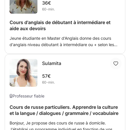
36€
La première heure sera essentiellement un bilan afin de
60-min.
savoir quels sont les points forts et les difficultés de votre
enfant. Le but est de lui redonner confiance afin qu'il
Cours d'anglais de débutant à intermédiare et
progresse dans ses acquis. Je suis disponible la semaine
aide aux devoirs
à partir de 17h30 et le mercredi matin. Je peux me
déplacer à Corsier, Jussy, Hermance et alentours.
Jeune étudiante en Master d'Anglais donne des cours
N'hésitez pas à me contacter.
d'anglais niveau débutant à intermédiare ou + selon les
besoins. Propose également l'aide aux devoirs en histoire
/ géographie - français - anglais. Je me déplace dans tout
Sulamita
le secteur du Bas-Chablais mais également sur Genève
(rive). N'hésitez pas à me contacter, je vous répondrai le
57€
plus rapidement possible. Au plaisir de vous rencontrer !
60-min.
Professeur fiable
Cours de russe particuliers. Apprendre la culture
et la langue / dialogues / grammaire / vocabulaire
Bonjour, Je propose des cours de russe à domicile.
J'établirai un programme individuel en fonction de vos