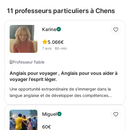
11 professeurs particuliers à Chens
Karine
5.0
66€
7
avis
60-min.
Professeur fiable
Anglais pour voyager , Anglais pour vous aider à
voyager l'esprit léger.
Une opportunité extraordinaire de s'immerger dans la
langue anglaise et de développer des compétences
linguistiques essentielles pour vos voyages, pour votre
compréhension et votre communication Ces cours
Miguel
s'adressent aux étudiants de langue de niveau débutant à
intermédiaire.
60€