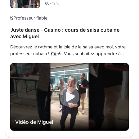
60-min.
Professeur fiable
Juste danse - Casino : cours de salsa cubaine
avec Miguel
Découvrez le rythme et la joie de la salsa avec moi, votre
professeur cubain ! 💃🕺🌟 Vous souhaitez apprendre à
danser la salsa comme jamais auparavant ? Ne cherchez
plus ! Je suis un professeur cubain passionné de salsa,
prêt à vous enseigner les secrets de cette danse pleine
d'énergie et de plaisir. Avec moi, vous n'apprendrez pas
seulement les pas de base, vous plongerez dans
l'essence de la salsa cubaine. Je vous guiderai à travers
des mouvements sensuels, des tours impressionnants et
cette magie spéciale que seule la salsa peut offrir. Mes
cours sont une explosion de rythme et de joie. Oubliez le
Vidéo de Miguel
stress quotidien et laissez-vous emporter par les rythmes
latinos irrésistibles. Nous allons transpirer, rire et profiter
de chaque moment ensemble ! Que vous soyez débutant