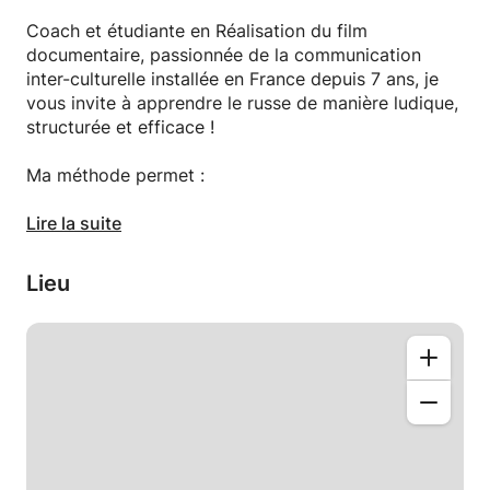
Coach et étudiante en Réalisation du film
documentaire, passionnée de la communication
inter-culturelle installée en France depuis 7 ans, je
vous invite à apprendre le russe de manière ludique,
structurée et efficace !
Ma méthode permet :
- Au débutants : entrer dans l’apprentissage de cette
Lire la suite
langue complexe en douceur, fixer les objectifs et
prendre le bon rythme
Lieu
-Aux initiés : activer la mémoire de langue et
continuer à progresser
-Aux intermédiaires et avancés : approfondir les
connaissances et perfectionner les acquis
Déroulement d'un cours: