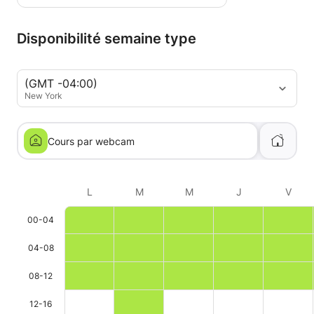
Disponibilité semaine type
(GMT -04:00)
New York
Cours par webcam
L
M
M
J
V
00-04
04-08
08-12
12-16