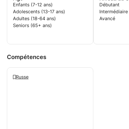
Enfants (7-12 ans)
Débutant
Je vous attends avec impatience pour ce
Adolescents (13-17 ans)
Intermédiaire
magnifique voyage !
Adultes (18-64 ans)
Avancé
Seniors (65+ ans)
Compétences
Russe