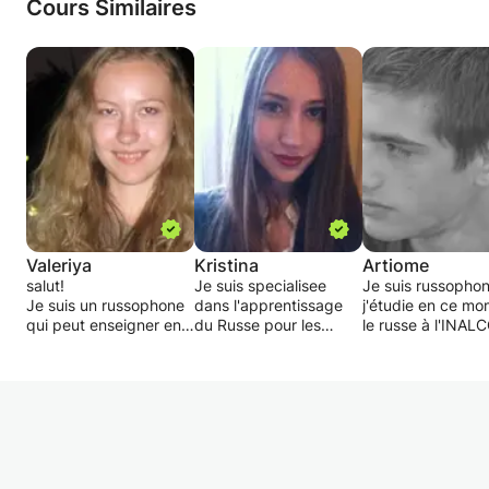
Cours Similaires
Valeriya
Kristina
Artiome
salut!
Je suis specialisee
Je suis russophon
Je suis un russophone
dans l'apprentissage
j'étudie en ce m
qui peut enseigner en
du Russe pour les
le russe à l'INAL
russe, anglais et
etudiants etrangers. Je
cours a pour objec
français. J'aime
suis diplômée d'un
apprendre à des
vraiment ma langue et
Bachelor en
enfants et adoles
je sais comment
Linguistique dans le
la langue et la cul
l'expliquer à n'importe
departement "Russe
russe. Mon but es
quel étranger. Ce n'est
comme Langue
familiariser l'élèv
pas la langue la plus
Etrangere" a
la langue et la cul
facile au monde, mais
l'Universite d'Etat de
de la rendre