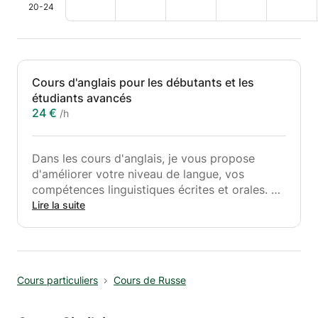
20-24
Cours d'anglais pour les débutants et les
étudiants avancés
24 €
/h
Dans les cours d'anglais, je vous propose
d'améliorer votre niveau de langue, vos
compétences linguistiques écrites et orales. Je
vous offre également de l'aide pour les
Lire la suite
examens, y compris les examens de langue
internationaux, et pour la préparation aux
tests. Je serais ravie de vous aider à
comprendre des thèmes compliqués et
Cours particuliers
Cours de Russe
obscurs, à enrichir votre vocabulaire et à
développer votre intérêt pour une langue et
une culture étrangères.