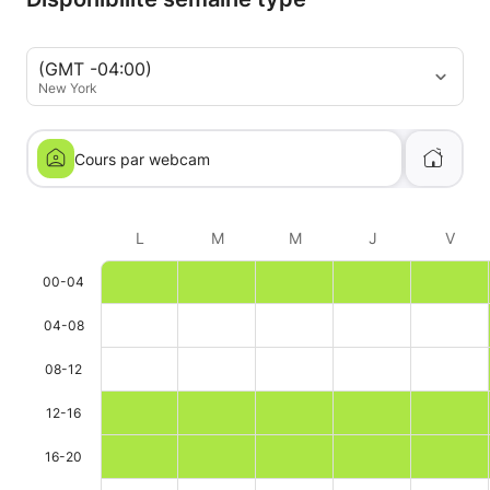
(GMT -04:00)
New York
Cours par webcam
L
M
M
J
V
00-04
04-08
08-12
12-16
16-20