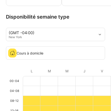
Disponibilité semaine type
(GMT -04:00)
New York
Cours à domicile
L
M
M
J
V
00-04
04-08
08-12
12-16