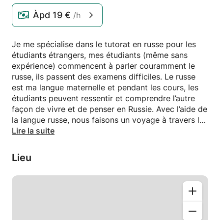
Àpd
19 €
/h
Je me spécialise dans le tutorat en russe pour les
étudiants étrangers, mes étudiants (même sans
expérience) commencent à parler couramment le
russe, ils passent des examens difficiles. Le russe
est ma langue maternelle et pendant les cours, les
étudiants peuvent ressentir et comprendre l’autre
façon de vivre et de penser en Russie. Avec l’aide de
la langue russe, nous faisons un voyage à travers la
grande histoire et la culture de la Russie. Je suis
Lire la suite
l'élève des derniers cours de l'Université d'État de
Moscou, l'une des meilleures universités d'Europe.
Lieu