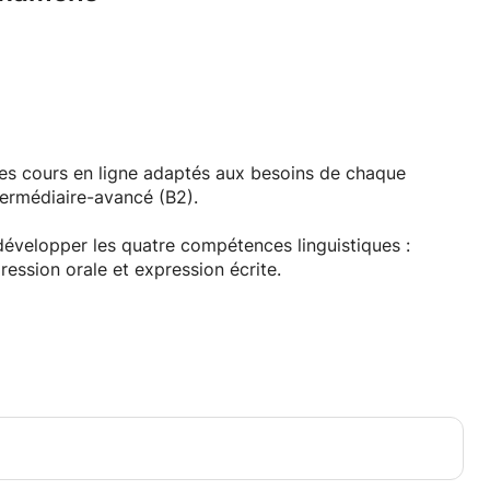
des cours en ligne adaptés aux besoins de chaque
termédiaire-avancé (B2).
évelopper les quatre compétences linguistiques :
ession orale et expression écrite.
 vie quotidienne ;
s ;
es ;