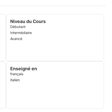
rts variés afin de rendre l’apprentissage dynamique et
s, aux étudiants et aux adultes.
mble un programme correspondant à vos objectifs et à
Niveau du Cours
Débutant
Intermédiaire
Avancé
Enseigné en
français
italien