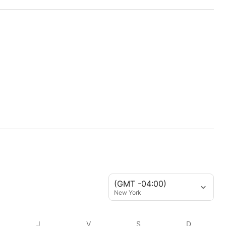
(GMT -04:00)
New York
J
V
S
D