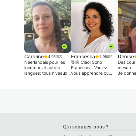
Caroline
Francesca
Denise
4.96
(52)
4.96
(52)
Néerlandais pour les
👋🏼 Ciao! Sono
Des cours
locuteurs d'autres
Francesca. Voulez-
mesure.
langues: tous niveaux
vous apprendre ou
Je donne
Grammaire -
améliorer votre niveau
ma langu
orthographe -
d'italien?
aux jeune
prononciation -
Pas de problème, plus
besoin d'
conversation -
de 300 étudiants ont
scolaire 
préparation ITNA...
étudié avec moi et ont
qui ont e
Je fais mon propre
appris en s'amusant.
d'apprend
matériel adapté à
J'ai commencé a
La relati
l'élève.
donner des cours à 19
confiance
ans grâce au directeur
créer ave
Qui sommes-nous ?
Néerlandais pour les
de mon lycée et j'ai
donne to
locuteurs natifs:
plus de 15 ans
bons résu