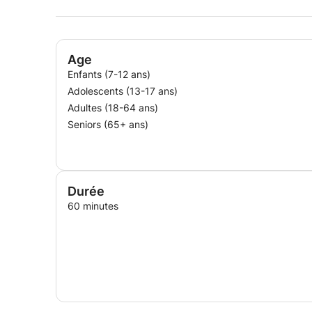
J’utilise des méthodes interactives et des suppo
motivant. Les cours sont adaptés aux adolescent
N’hésitez pas à me contacter pour définir ense
Age
votre rythme d’apprentissage.
Enfants (7-12 ans)
Adolescents (13-17 ans)
Adultes (18-64 ans)
Seniors (65+ ans)
Durée
60 minutes