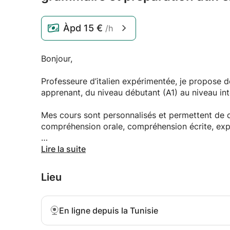
Àpd
15 €
/h
Bonjour,
Professeure d’italien expérimentée, je propose 
apprenant, du niveau débutant (A1) au niveau in
Mes cours sont personnalisés et permettent de d
compréhension orale, compréhension écrite, expr
Vous apprendrez à :
Lire la suite
communiquer en italien dans des situations de la
Lieu
améliorer votre prononciation et votre fluidité ;
maîtriser la grammaire et le vocabulaire essentiel
préparer des examens ou des projets académiqu
En ligne depuis la Tunisie
découvrir la culture et les traditions italiennes.