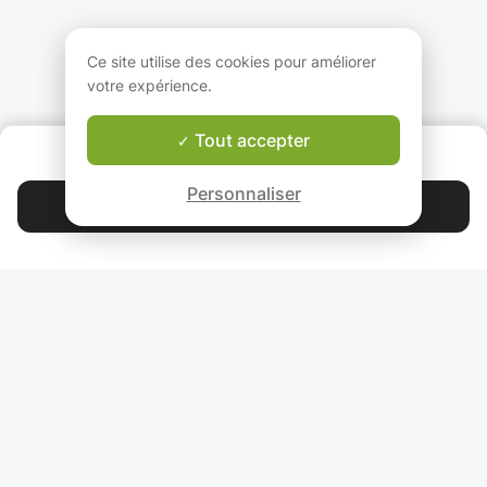
à l'apprenant les
peux vous aider 
éléments nécessaires
maths.
pour une meilleur
Pour les niveaux
Ce site utilise des cookies pour améliorer
maîtrise des notions
primaire ou collèg
votre expérience.
vues en classe afin qu'il
peux aussi être
progresse sans être
disponible pour
surcharger.
d'autres matières 
Tout accepter
QUI SOMMES-NOUS ?
besoin.
Garantie Le-Bon-Prof
Personnaliser
Contacter Dorian
4.9
44 392
étoiles
avis
Lisez nos avis
RETROUVEZ-NOUS
INVITEZ VOS AMIS
COURS PARTICULIERS DANS VOTRE PAYS :