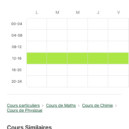
L
M
M
J
V
00-04
04-08
08-12
12-16
16-20
20-24
Cours particuliers
Cours de Maths
Cours de Chimie
Cours de Physique
Cours Similaires