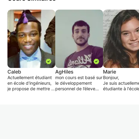
Caleb
AgHiles
Marie
Actuellement étudiant
mon cours est basé sur
Bonjour,
en école d'ingénieurs,
le développement
Je suis actuellem
je propose de mettre à
personnel de l’éleve
étudiante à l'écol
disposition de l'élève,
,cela consiste à faire
commerce Sup d
une série d'astuces
travailler l’éleve et à
La Rochelle. J'ai 
pour mieux réussir ses
l'amener à résoudre lui
mon BAC S et je s
interrogations et
même les différent
ensuite entrée en
examens. Je suis en
problèmes, lui faire
classe préparatoi
mesure de prendre en
comprendre la
grandes écoles. 
charge les élèves de
schématique du cours
propose de l'aide
niveau lycée et collège.
en lui expliquant
devoirs, afin de 
Mon but est d'apporter
seulement les bases.
un peu d'argent. 