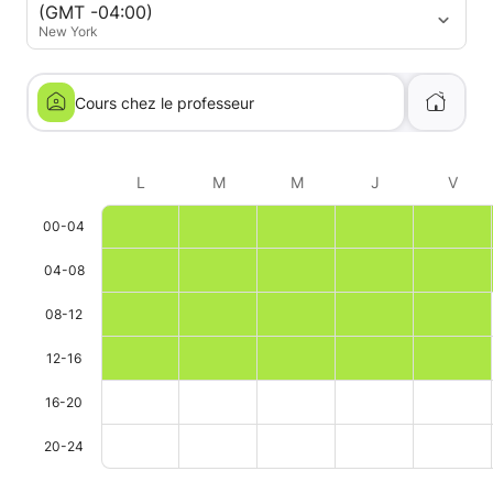
(GMT -04:00)
New York
Cours chez le professeur
L
M
M
J
V
00-04
04-08
08-12
12-16
16-20
20-24