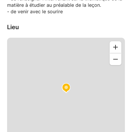
matière à étudier au préalable de la leçon.
Description Espagnol
- de venir avec le sourire
- accepte des élèves du primaire au collège
Lieu
Description des principales compétences juridiques :
- Droit civil jusque licence (général, droit de la
famille, droit des biens)
- Droit publique jusqu'en licence (avec notamment
droit des biens publics)
- Droit international public
- Droit de l'urbanisme
- Droit de l'immobilier
- Droit foncier (divisions foncières)
Description compétences Méthodologie :
- dissertations
- cas pratiques
- synthèses de documents
Description personnelle :