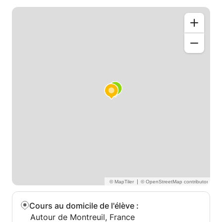
fonction de votre programme. Si le temps le permet,
on pourra aller plus loin et même voir des
applications des maths dans d'autres domaines qui
me sont chers comme l'informatique ou la
biotechnologie.
|
Cours au domicile de l'élève
:
Autour de Montreuil, France