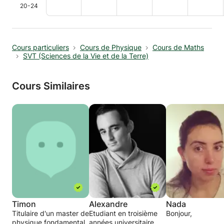
20-24
Cours particuliers
Cours de Physique
Cours de Maths
SVT (Sciences de la Vie et de la Terre)
Cours Similaires
Timon
Alexandre
Nada
Titulaire d'un master de
Etudiant en troisième
Bonjour,
physique fondamental
années universitaire