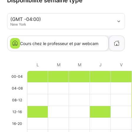
Disponibilité semaine type
(GMT -04:00)
New York
Cours chez le professeur et par webcam
L
M
M
J
V
00-04
04-08
08-12
12-16
16-20