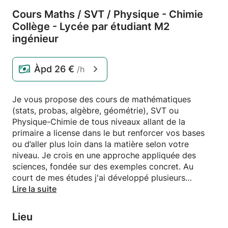
Cours Maths /
SVT /
Physique - Chimie
Collège - Lycée par étudiant M2
ingénieur
Àpd
26 €
/h
Je vous propose des cours de mathématiques
(stats, probas, algèbre, géométrie), SVT ou
Physique-Chimie de tous niveaux allant de la
primaire a license dans le but renforcer vos bases
ou d’aller plus loin dans la matière selon votre
niveau. Je crois en une approche appliquée des
sciences, fondée sur des exemples concret. Au
court de mes études j'ai développé plusieurs
stratégies et astuces pour progresser plus vite et
Lire la suite
obtenir des résultats. Je connais aussi très bien le
programme du baccalauréat ainsi que les premières
Lieu
années de license. Les cours seront adaptés en