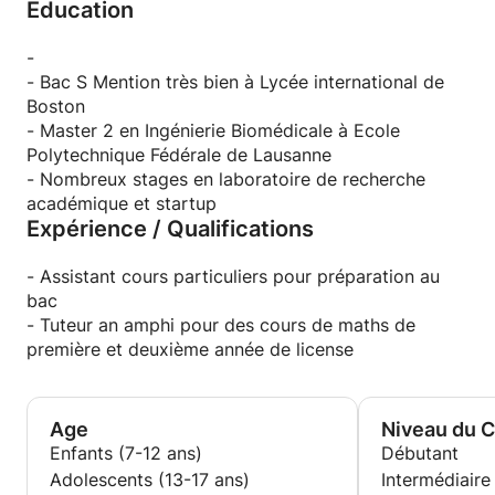
Education
Stats, Maths et Chimie de la 4ème jusqu'au
supérieur. Dernièrement, je travaillais comme
assitant en Maths pour des étudiants de deuxième
-
année d'école d'ingénieur. Je parle anglais
- Bac S Mention très bien à Lycée international de
couramment et me sentirais aussi très l’aise de
Boston
donner cours en anglais. N'hésitez pas à prendre
- Master 2 en Ingénierie Biomédicale à Ecole
contact avec mois !
Polytechnique Fédérale de Lausanne
A bienôt j'espère .
- Nombreux stages en laboratoire de recherche
académique et startup
Expérience / Qualifications
- Assistant cours particuliers pour préparation au
bac
- Tuteur an amphi pour des cours de maths de
première et deuxième année de license
Age
Niveau du 
Enfants (7-12 ans)
Débutant
Adolescents (13-17 ans)
Intermédiaire