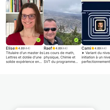
Elise
Raef
Cami
4.89
(44)
4.89
(44)
4.89
(44)
Titulaire d'un master ès
Les cours de math,
➤ Variant du nive
Lettres et dotée d'une
physique, Chimie et
initiation à un ni
solide expérience en
SVT du programme
perfectionnement
cours particuliers, je
suisse de maturité et
l’objectif principal
dispense des leçons de
gymnase ou
d’acquérir des ba
français destinés aux
programmes français
solides en Françai
élèves souhaitant:
se font par des
l’écrit comme à l’o
- consolider leurs
explications soit
(prononciation,
bases en grammaire,
approfondies soit par
compréhension,
orthographe
un parcours rapide et
construction du
- perfectionner leurs
résumé de besoin
langage,
connaissances
essentiel selon le cas
communication, 
linguistiques (élèves
de chaque étudiant
conversationnelle