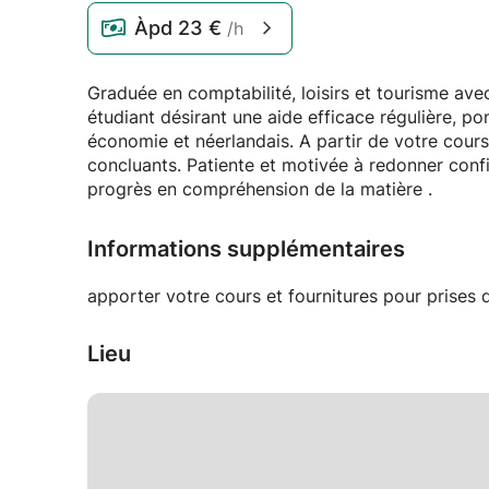
Àpd
23 €
/h
Graduée en comptabilité, loisirs et tourisme avec
étudiant désirant une aide efficace régulière, p
économie et néerlandais. A partir de votre cours, je m'adapte à la demande et obtiens des résultats
concluants. Patiente et motivée à redonner confiance, l'apprenant s'épanouit et est stupéfait de ses
progrès en compréhension de la matière .
Informations supplémentaires
apporter votre cours et fournitures pour prises 
Lieu