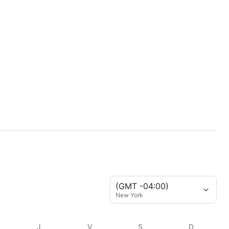
(GMT -04:00)
New York
J
V
S
D