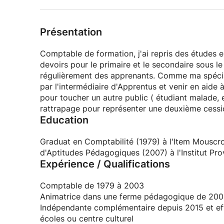
Présentation
Comptable de formation, j'ai repris des études en loisirs et tourisme. Dep
devoirs pour le primaire et le secondaire sous le nom de CéveilS. A
régulièrement des apprenants. Comme ma spécialité est la comptabilité, je voudrai me faire connaître
par l'intermédiaire d'Apprentus et venir en aide 
pour toucher un autre public ( étudiant malade,
rattrapage pour représenter une deuxième cessi
Education
Graduat en Comptabilité (1979) à l'Item Mouscron
d'Aptitudes Pédagogiques (2007) à l'Institut Pro
Expérience / Qualifications
Comptable de 1979 à 2003
Animatrice dans une ferme pédagogique de 200
Indépendante complémentaire depuis 2015 et ef
écoles ou centre culturel