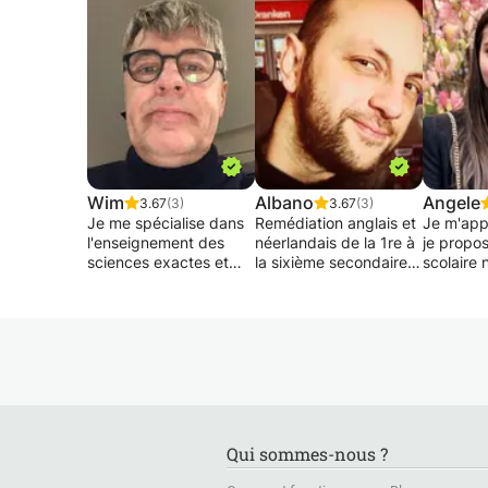
Wim
Albano
Angele
3.67
(3)
3.67
(3)
Je me spécialise dans
Remédiation anglais et
Je m'app
l'enseignement des
néerlandais de la 1re à
je propo
sciences exactes et
la sixième secondaire
scolaire 
des cours dans le
et enseignement
primaire,
domaine économique.
supérieur : remédiation
lycée ou
Posséder une vaste
ponctuelle ou suivi au
particuli
expérience en tant que
long cours, préparation
domaine 
professeur privé à
de contrôles ou
différents niveaux:
d’examens et
Après un
primaire, secondaire,
évaluations externes.
maths me
examens d'entrée,
Travail de la
bien, j'a
tests d'étalonnage,
grammaire, du
D1 (droit
Qui sommes-nous ?
études universitaires
vocabulaire et des
langues..)
supérieures ou non, y
compétences. 23 ans
actuelle