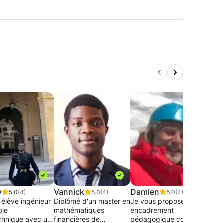
y
Vannick
Damien
Alai
5.0
(4)
5.0
(4)
5.0
(4)
 élève ingénieur
Diplômé d'un master en
Je vous propose un
Cour
ole
mathématiques
encadrement
prof
chnique avec un
financières de
pédagogique complet,
ingé