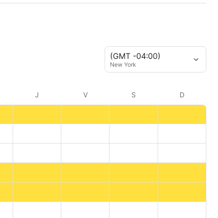
(GMT -04:00)
New York
J
V
S
D