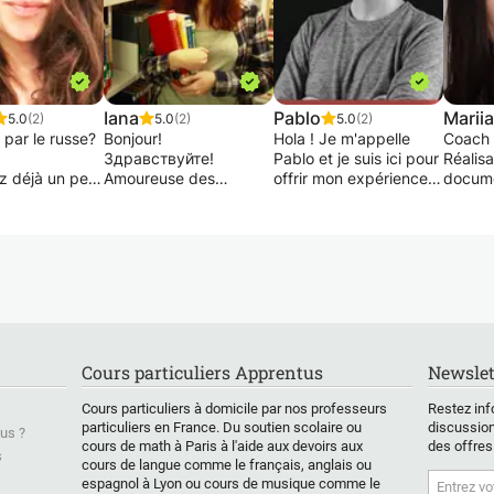
Iana
Pablo
Mariia
5.0
(2)
5.0
(2)
5.0
(2)
 par le russe?
Bonjour!
Hola ! Je m'appelle
Coach 
Здравствуйте!
Pablo et je suis ici pour
Réalisa
z déjà un peu
Amoureuse des
offrir mon expérience
docume
nce?
langues et ouverte
avec l'espagnol pour
passio
 de passion?
d’esprit, je suis
vous aider à atteindre
commun
ité et d'amour
traductrice polyglotte
vos objectifs
culture
pprentissage?
(russe/anglais/francais/allemand)
linguistiques !
France 
nécessité dont
titulaire d’une Licence
vous in
z besoin c'est
en Linguistique et d’un
Je suis de langue
appren
er un bon
Master en Traduction
maternelle espagnole
manièr
nt? Vous êtes
(Université Paris
et passionnée par
structu
droit :)
Diderot).
l'enseignement et
Cours particuliers Apprentus
Newslet
Lors de mes séjours en
l'apprentissage des
Ma mét
 que c'est
Allemagne, en France
langues.
Cours particuliers à domicile par nos professeurs
Restez inf
ble, que mon
et aux États-Unis, j’ai
- Au dé
particuliers en France. Du soutien scolaire ou
discussion
us ?
élève débutant
enseigné le russe à un
Après avoir appris à
dans l
cours de math à Paris à l'aide aux devoirs aux
des offres
après notre
public très divers en
parler plus d'une
de cet
s
cours de langue comme le français, anglais ou
dv sait tenir
termes d’âge et
langue étrangère, je
comple
espagnol à Lyon ou cours de musique comme le