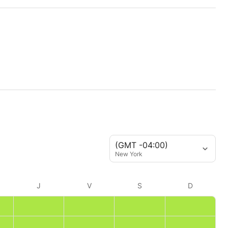
(GMT -04:00)
New York
J
V
S
D