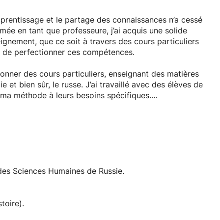
prentissage et le partage des connaissances n’a cessé
rmée en tant que professeure, j’ai acquis une solide
nement, que ce soit à travers des cours particuliers
is de perfectionner ces compétences.
onner des cours particuliers, enseignant des matières
gie et bien sûr, le russe. J’ai travaillé avec des élèves de
 ma méthode à leurs besoins spécifiques.
ge adulte, je comprends parfaitement les défis que
ttaquent à une nouvelle langue.
gie en tant que doctorante à l’École des Hautes Études
 des Sciences Humaines de Russie.
toire).