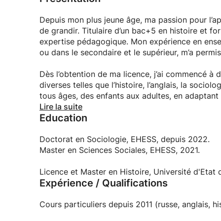
Depuis mon plus jeune âge, ma passion pour l’ap
de grandir. Titulaire d’un bac+5 en histoire et fo
expertise pédagogique. Mon expérience en enseig
ou dans le secondaire et le supérieur, m’a perm
Dès l’obtention de ma licence, j’ai commencé à d
diverses telles que l’histoire, l’anglais, la sociolo
tous âges, des enfants aux adultes, en adaptant
Lire la suite
Education
De plus, ayant moi-même appris le français à l’â
rencontrent les apprenants adultes lorsqu’ils s’a
Doctorat en Sociologie, EHESS, depuis 2022.
Actuellement, je poursuis mes études en sociolo
Master en Sciences Sociales, EHESS, 2021.
en Sciences Sociales (EHESS).
Licence et Master en Histoire, Université d'Etat
Expérience / Qualifications
Cours particuliers depuis 2011 (russe, anglais, his