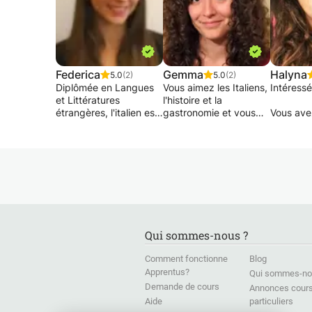
Federica
Gemma
Halyna
5.0
(2)
5.0
(2)
Diplômée en Langues
Vous aimez les Italiens,
Intéressé
et Littératures
l'histoire et la
étrangères, l'italien est
gastronomie et vous
Vous ave
ma langue maternelle.
aimeriez parler la
de patie
Je propose de cours
langue ?
beaucoup
de perfectionnement et
Je suis un professeur
de curios
de conversation en
d'italien certifié CEDILS
pour l'a
italien. Idéalement pour
né et élevé à Florence,
la seule 
personnes ayant déjà
et j'ai également été
vous ave
un niveau minimum
moi-même étudiant en
de trouv
d’italien (A2 au moin)
langues pendant
enseigna
Si vous avez déjà des
longtemps ! Si vous
au bon en
Qui sommes-nous ?
bases et vous
voulez pouvoir interagir
souhaitez améliorer et
rapidement avec les
Je trouve
Comment fonctionne
Blog
pratiquer votre italien,
Italiens, je peux vous
remarqua
Apprentus?
Qui sommes-no
n’hésitez pas à me
donner quelques
premier 
Demande de cours
contacter !
conseils sur la
14 mois 
Annonces cour
Je serai ravie de parler
prononciation correcte,
premier r
Aide
particuliers