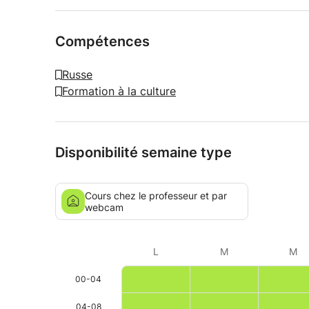
Compétences
Russe
Formation à la culture
Disponibilité semaine type
Cours chez le professeur et par
webcam
L
M
M
00-04
04-08