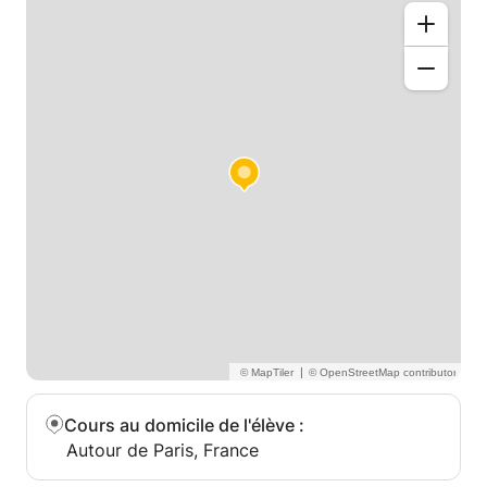
Tout peut être abordé , du Rock au Jazz en passant
par le reggea ...
J 'organise aussi des ateliers pour les écoles
primaires , permettant aux enfants de découvrir les
percussions en s'amusant .
Des ateliers dans lesquels les enfants découvrent les
percussions du monde . Ils joueront ensuite de ces
percussions pour pouvoir monter un petit atelier
dans lequel tout le monde joue ensemble !
|
Cours au domicile de l'élève
:
Autour de Paris, France