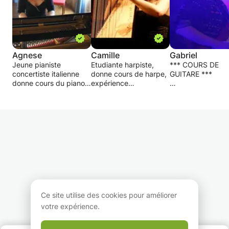
Agnese
Camille
Gabriel
Jeune pianiste
Etudiante harpiste,
*** COURS DE
concertiste italienne
donne cours de harpe,
GUITARE ***
donne cours du piano,
expérience
tous ages et niveaux,
professionnelle en
° Cours de guitar
avec des repertoires
conservatoire, école de
électrique, acous
adaptées selon vos
musique, associations,
et sèche.
besoin et plaisir
remplacements,..
(musique classique
N'hésitez pas à me
° Par un musicien
mais aussi film-
contacter pour plus
confirmé, membre
musique, chansons,
d'informations (CV
groupe semi-
jazzy...). Des
dans la rubrique
professionnel.
programmes du travail
"profil")
adaptées selon vos
° Du matériel de q
besoins: des
à porté de main
programmes trés
(guitares Fender,
Ce site utilise des cookies pour améliorer
structurées en
amplis à lampes,
votre expérience.
preparation
pédales d'effets 
d'auditions, examens,
premier choix).