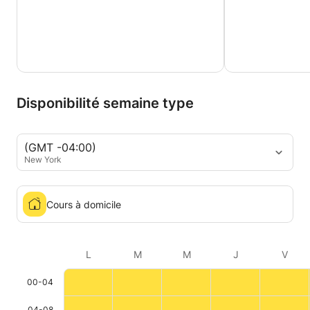
Disponibilité semaine type
(GMT -04:00)
New York
Cours à domicile
L
M
M
J
V
00-04
04-08