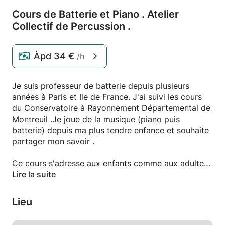
Cours de Batterie et Piano .
Atelier
Collectif de Percussion .
Àpd
34 €
/h
Je suis professeur de batterie depuis plusieurs
années à Paris et Ile de France. J'ai suivi les cours
du Conservatoire à Rayonnement Départemental de
Montreuil .Je joue de la musique (piano puis
batterie) depuis ma plus tendre enfance et souhaite
partager mon savoir .
Ce cours s'adresse aux enfants comme aux adultes !
Il a pour but de jouer de la musique et de s'amuser
Lire la suite
en apprenant .
La pédagogie est modulable est surtout adaptée à
Lieu
l'élève , c'est à dire son âge , ses envies , ses
objectifs , la quantité de travail qu'il peut fournir etc