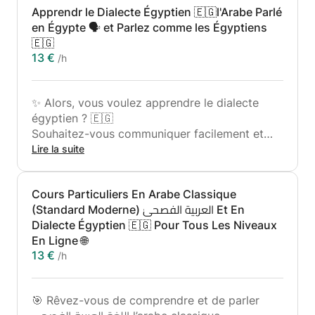
Apprendr le Dialecte Égyptien 🇪🇬l'Arabe Parlé
en Égypte 🗣️ et Parlez comme les Égyptiens
🇪🇬
13 €
/h
✨ Alors, vous voulez apprendre le dialecte
égyptien ? 🇪🇬
Souhaitez-vous communiquer facilement et
simplement avec les Égyptiens dans votre vie
Lire la suite
quotidienne 🏙️ ou lors de votre voyage en
Égypte ✈️🌴 ?
Cours Particuliers En Arabe Classique
(Standard Moderne) العربية الفصحىٰ Et En
🤔 Laissez-moi deviner...
Dialecte Égyptien 🇪🇬 Pour Tous Les Niveaux
En Ligne 🌐
❤️ Vous aimez le peuple, vous aimez la culture,
13 €
/h
et vous ne souhaitez rien de plus que de
pouvoir parler librement l’arabe égyptien...
🎯 Rêvez-vous de comprendre et de parler
❌ Mais vous ne savez pas par où commencer...