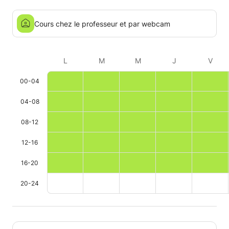
dans les deux mondes.
Je ne peux que le recommander à
quelqu'un qui souhaite réciter au
Cours chez le professeur et par webcam
mieux le Saint Coran/
L
M
M
J
V
00-04
04-08
08-12
12-16
16-20
20-24