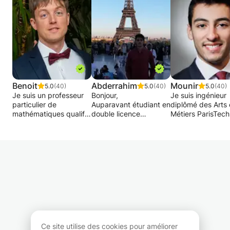
Benoit
Abderrahim
Mounir
5.0
(40)
5.0
(40)
5.0
(40)
Je suis un professeur
Bonjour,
Je suis ingénieur
particulier de
Auparavant étudiant en
diplômé des Arts 
mathématiques qualifié
double licence
Métiers ParisTech 
et expérimenté.
informatique-
suivi une classe
Diplômé de l'Université
mathematique à
préparatoire, cum
libre de Bruxelles en
l'université sorbonne
une expérience d
2011, j'ai débuté ma
paris nord ( ex Paris
professeur particu
carrière en dispensant
13).
en mathématique
des cours de
Etudiant en ingénierie
plus de 10 ans. 
remédiations dans
mathématiques
objectif est d'aide
différentes écoles de
appliqués à l'ENSTA
votre enfant à
Bruxelles. Je me suis
PARIS et ENSAE PARIS
atteindre son plei
ensuite spécialisé dans
en double diplomation
potentiel académ
le soutien scolaire
Je peux donner des
en mathématiques
individuel en suivant
cours particuliers en
développer des
Ce site utilise des cookies pour améliorer