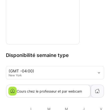
Disponibilité semaine type
(GMT -04:00)
New York
Cours chez le professeur et par webcam
L
M
M
J
V