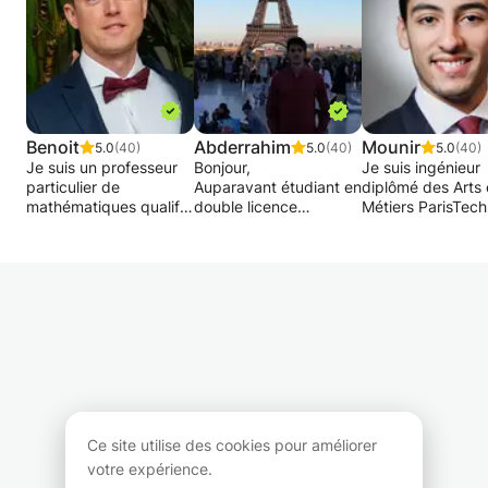
Benoit
Abderrahim
Mounir
5.0
(40)
5.0
(40)
5.0
(40)
Je suis un professeur
Bonjour,
Je suis ingénieur
particulier de
Auparavant étudiant en
diplômé des Arts 
mathématiques qualifié
double licence
Métiers ParisTech 
et expérimenté.
informatique-
suivi une classe
Diplômé de l'Université
mathematique à
préparatoire, cum
libre de Bruxelles en
l'université sorbonne
une expérience d
2011, j'ai débuté ma
paris nord ( ex Paris
professeur particu
carrière en dispensant
13).
en mathématique
des cours de
Etudiant en ingénierie
plus de 10 ans. 
remédiations dans
mathématiques
objectif est d'aide
différentes écoles de
appliqués à l'ENSTA
votre enfant à
Bruxelles. Je me suis
PARIS et ENSAE PARIS
atteindre son plei
ensuite spécialisé dans
en double diplomation
potentiel académ
le soutien scolaire
Je peux donner des
en mathématiques
individuel en suivant
cours particuliers en
développer des
Ce site utilise des cookies pour améliorer
une formation
mathématiques si bien
compétences qui 
votre expérience.
pédagogique de la
qu'en physique et
prépareront à un 