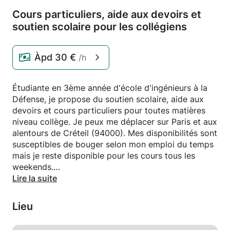
Cours particuliers,
aide aux devoirs et
soutien scolaire pour les collégiens
Àpd
30 €
/h
Étudiante en 3ème année d'école d'ingénieurs à la
Défense, je propose du soutien scolaire, aide aux
devoirs et cours particuliers pour toutes matières
niveau collège. Je peux me déplacer sur Paris et aux
alentours de Créteil (94000). Mes disponibilités sont
susceptibles de bouger selon mon emploi du temps
mais je reste disponible pour les cours tous les
weekends.
Certains élèves voient l'école et l’apprentissage
Lire la suite
comme une chose difficile et impossible. Je pense
que si l'on prend du plaisir en apprenant,
Lieu
l'apprentissage devient tout de suite plus simple et
plus efficace. C'est pourquoi je propose ces cours