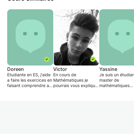
Doreen
Victor
Yassine
Etudiante en ES, j'aide
En cours de
Je suis un étudia
a faire les exercices en
Mathématiques je
master de
faisant comprendre au
pourrais vous expliquer
mathématiques
élèves pour qu'ils
vos leçon selon l'age, je
approfondies titulaire
arrivent à les effectuer
pourrais vous
d'une maîtrise de
eux même. J'apporte
apprendre les maths, la
mathématique , je
une aide pour préparer
géométrie ...
disponible de vo
les interrogations, avec
En cours de dessin je
donner tous les
des entrainement, des
pourrais vous expliquer
soutiens scolaires
devoirs etc.
quelque bases vous
relatives aux sci
donner des conseils
exactes qui donn
des idées ... ( Je suis
une très bonne