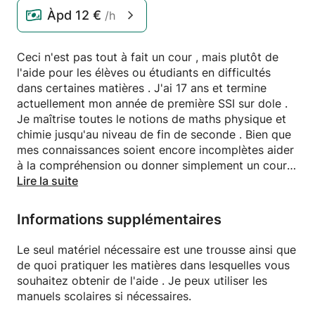
Àpd
12 €
/h
Ceci n'est pas tout à fait un cour , mais plutôt de
l'aide pour les élèves ou étudiants en difficultés
dans certaines matières . J'ai 17 ans et termine
actuellement mon année de première SSI sur dole .
Je maîtrise toutes le notions de maths physique et
chimie jusqu'au niveau de fin de seconde . Bien que
mes connaissances soient encore incomplètes aider
à la compréhension ou donner simplement un cour
de niveau débutant sur un sujet ne me posera aucun
Lire la suite
problème.
Informations supplémentaires
Le seul matériel nécessaire est une trousse ainsi que
de quoi pratiquer les matières dans lesquelles vous
souhaitez obtenir de l'aide . Je peux utiliser les
manuels scolaires si nécessaires.