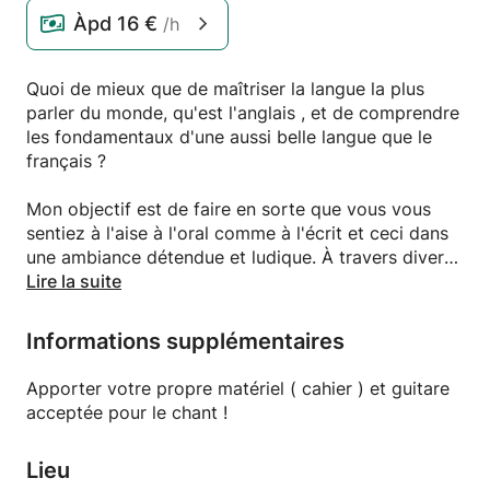
Àpd
16 €
/h
Quoi de mieux que de maîtriser la langue la plus
parler du monde, qu'est l'anglais , et de comprendre
les fondamentaux d'une aussi belle langue que le
français ?
Mon objectif est de faire en sorte que vous vous
sentiez à l'aise à l'oral comme à l'écrit et ceci dans
une ambiance détendue et ludique. À travers divers
supports ( textes , leçons , chansons , méthodologie
Lire la suite
ect ect ) je m'adapterais aux difficultés et aux buts
de chacun.
Informations supplémentaires
Apporter votre propre matériel ( cahier ) et guitare
acceptée pour le chant !
Lieu