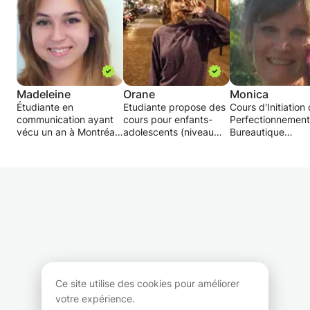
Madeleine
Orane
Monica
Étudiante en
Etudiante propose des
Cours d'Initiation
communication ayant
cours pour enfants-
Perfectionnement
vécu un an à Montréal.
adolescents (niveau
Bureautique
J'ai toujours eu des
primaire collège lycée)
Informatique
facilités en anglais, et
en 3 étapes :
Word, Traitement
de très bonnes
1) Compréhension du
texte, Présentati
moyennes ce qui me
cours, explication des
documents, Mise
laisse affirmer que je
incompréhensions
page
peux sans soucis
(30min)
Excel, Tableaux,
proposer une aide aux
2) A l'oral, expliquez ce
formules, bases 
enfants scolarisés dans
qui a été vu et voir ce
données, graphi
les milieux du collège
qui a été retenu et ce
Power Point,
et du lycée.
qu'il faudra revoir
Présentation de p
encore (5-10 min)
ou présentation 
Je peux : - Donner des
3) Application avec un
Produits
Ce site utilise des cookies pour améliorer
leçons de grammaire
ou plusieurs exercices
Internet, Naviguer
votre expérience.
- Faire de la
de pratique type
gérer les sites,