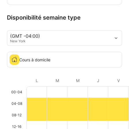
Disponibilité semaine type
(GMT -04:00)
New York
Cours à domicile
L
M
M
J
V
00-04
04-08
08-12
12-16