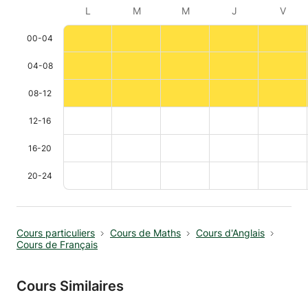
L
M
M
J
V
00-04
04-08
08-12
12-16
16-20
20-24
Cours particuliers
Cours de Maths
Cours d'Anglais
Cours de Français
Cours Similaires