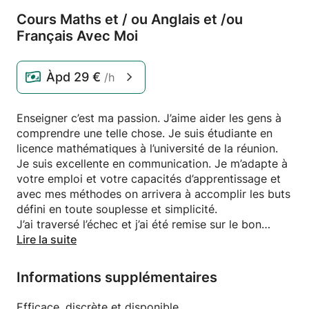
Cours Maths et /
ou Anglais et /
ou
Français Avec Moi
Àpd
29 €
/h
Enseigner c’est ma passion. J’aime aider les gens à
comprendre une telle chose. Je suis étudiante en
licence mathématiques à l’université de la réunion.
Je suis excellente en communication. Je m’adapte à
votre emploi et votre capacités d’apprentissage et
avec mes méthodes on arrivera à accomplir les buts
défini en toute souplesse et simplicité.
J’ai traversé l’échec et j’ai été remise sur le bon
chemin grâce à mes professeurs et mon entourage.
Lire la suite
Je sais ce dont vous passez et je suis là pour vous.
Je suis de votre côté. Je ne juge pas et mes
Informations supplémentaires
séances sont un espace saint et sauve où l’on peut
faire des échanges. Si on fait l’erreur c’est comme ça
Efficace, discrète et disponible