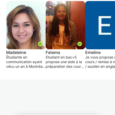
Madeleine
Fatema
Emeline
Étudiante en
Etudiant en bac+5
Je vous propose 
communication ayant
propose une aide à la
cours / remise à 
vécu un an à Montréal.
préparation des cours
/ soutien en angla
J'ai toujours eu des
et des examens,
pour des personn
facilités en anglais, et
primaire, collège,
débutantes ou de
de très bonnes
lycée.
niveau intermédiai
moyennes ce qui me
Exp qualifiante:
ou pour une prem
laisse affirmer que je
Bac Scientifique avec
approche à la lan
peux sans soucis
mention bien spécialité
enfant ou adulte )
proposer une aide aux
mathématiques
Il s'agirait d'abor
enfants scolarisés dans
Prépa scientifique 2
une ou plusieurs
les milieux du collège
ans
thématiques, de v
et du lycée.
École d'ingénieur 3 ans
les différentes rè