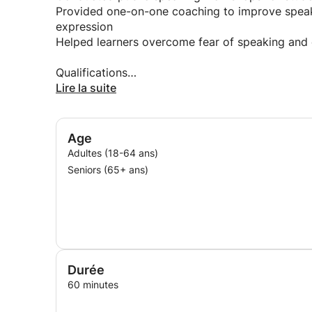
Provided one-on-one coaching to improve speak
expression
Helped learners overcome fear of speaking and 
Qualifications
Strong expertise in French communication and o
Lire la suite
Interactive and personalized teaching approach
Focus on real results: confidence, fluency, and 
Age
I don’t just teach French — I help you feel confide
Adultes (18-64 ans)
Seniors (65+ ans)
Durée
60 minutes