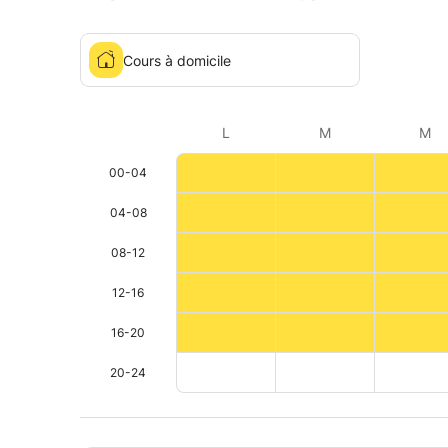
Cours à domicile
L
M
M
00-04
04-08
08-12
12-16
16-20
20-24