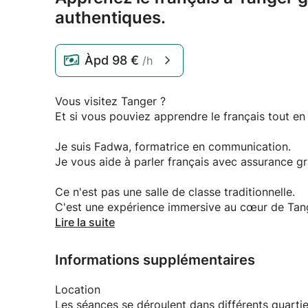
authentiques.
Àpd
98 €
/h
Vous visitez Tanger ?
Et si vous pouviez apprendre le français tout en e
Je suis Fadwa, formatrice en communication.
Je vous aide à parler français avec assurance grâ
Ce n'est pas une salle de classe traditionnelle.
C'est une expérience immersive au cœur de Tang
Pratiquez le français dans les cafés, les marchés 
Lire la suite
Apprenez à poser des questions, à vous renseigne
Découvrez la vieille ville, la Kasbah et la culture 
Informations supplémentaires
Gagnez en confiance à l'oral dès le premier jour
Idéal pour les voyageurs, les expatriés et les dé
Location
Une personne seule ou un petit groupe (2-3 per
Les séances se déroulent dans différents quartiers