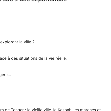
xplorant la ville ?
ce à des situations de la vie réelle.
er :
et les rues.
r et à interagir naturellement.
locale.
butants.
sonnes)
 de Tanger : la vieille ville, la Kasbah, les marchés et