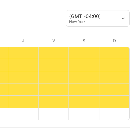
(GMT -04:00)
New York
J
V
S
D