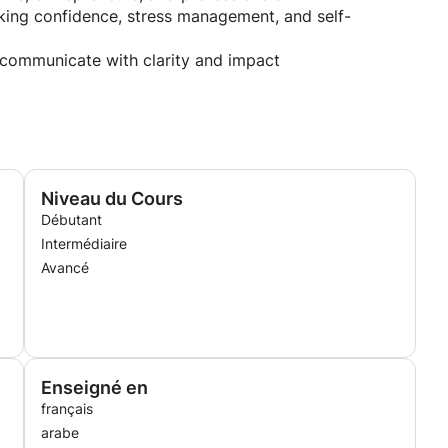
ing confidence, stress management, and self-
communicate with clarity and impact
ral expression
 adapted to each learner
natural communication
Niveau du Cours
nt speaking it in real life.
Débutant
Intermédiaire
Avancé
Enseigné en
français
arabe