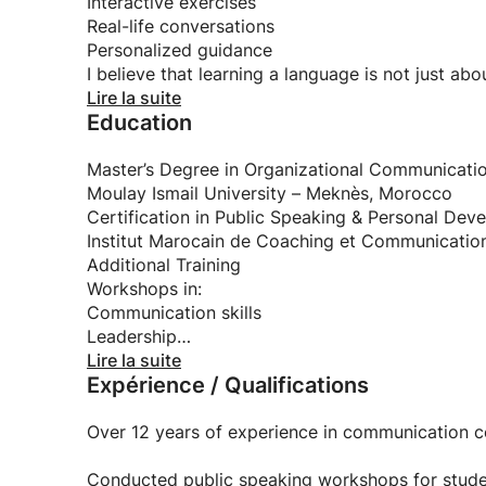
Interactive exercises
Real-life conversations
Personalized guidance
I believe that learning a language is not just abo
it’s about confidence, expression, and connectio
Lire la suite
Education
My goal is simple:
Help you feel comfortable, confident, and natur
I also offer a unique experience in Tangier:
Master’s Degree in Organizational Communicati
Learn French while exploring the city through re
Moulay Ismail University – Meknès, Morocco
Feel free to send me a message to start your jo
Certification in Public Speaking & Personal Dev
Institut Marocain de Coaching et Communicatio
Additional Training
Workshops in:
Communication skills
Leadership
Personal development
Lire la suite
Expérience / Qualifications
My training allows me to combine communication
achieve real and lasting results.
Over 12 years of experience in communication 
Conducted public speaking workshops for studen